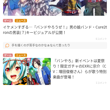
ゲーム
ニュース
イケメンすぎる…『バンドやろうぜ！』男の娘バンド・Cure2t
ronの男装(？)キービジュアルが公開！
6コメント
手を描くのが苦手なのかなぁなんて思ったり
ゲーム
ニュース
『バンやろ』新イベントは夏祭
り！限定ガチャのEXRに宗介（C
V：増田俊樹さん）らが歌う特別
楽曲が登場！
1コメント