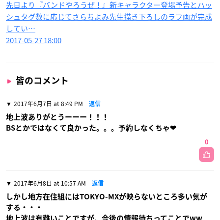
先日より『バンドやろうぜ！』新キャラクター登場予告とハッ
シュタグ数に応じてさらちよみ先生描き下ろしのラフ画が完成
してい…
2017-05-27 18:00
皆のコメント
2017年6月7日 at 8:49 PM
返信
地上波ありがとうーーー！！！
BSとかではなくて良かった。。。予約しなくちゃ❤
0
2017年6月8日 at 10:57 AM
返信
しかし地方在住組にはTOKYO-MXが映らないところ多い気が
する・・・
地上波は有難いことですが、今後の情報待ちってことでww