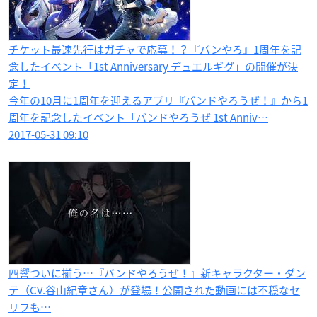
チケット最速先行はガチャで応募！？『バンやろ』1周年を記
念したイベント「1st Anniversary デュエルギグ​」の開催が決
定！
今年の10月に1周年を迎えるアプリ『バンドやろうぜ！』から1
周年を記念したイベント「バンドやろうぜ 1st Anniv…
2017-05-31 09:10
四響ついに揃う…『バンドやろうぜ！』新キャラクター・ダン
テ（CV.谷山紀章さん）が登場！公開された動画には不穏なセ
リフも…