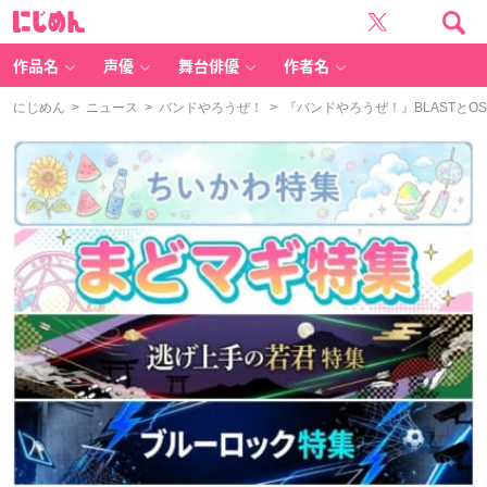
に
じ
め
ん
作品名
声優
舞台俳優
作者名
にじめん
>
ニュース
>
バンドやろうぜ！
> 『バンドやろうぜ！』BLASTとO