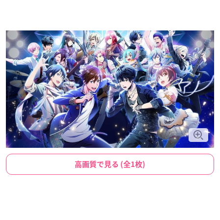
高画質で見る (全1枚)