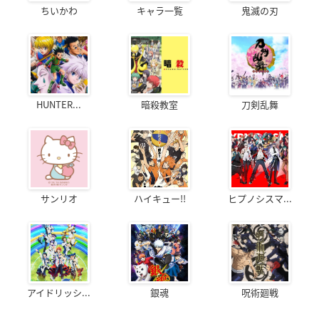
ちいかわ
キャラ一覧
鬼滅の刃
HUNTER...
暗殺教室
刀剣乱舞
サンリオ
ハイキュー!!
ヒプノシスマ...
アイドリッシ...
銀魂
呪術廻戦