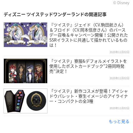
© Disney
ディズニー ツイステッドワンダーランドの関連記事
『ツイステ』ジェイド（CV.駒田航さん）
＆フロイド（CV.岡本信彦さん）のバース
デー召喚＆キャンペーン開催！公開された
SSRイラストに共通して描かれているもの
は！
2020年11月02日
「ツイステ」寮服&デフォルメイラストを
使用したポストカードブック“2冊同時発
売”決定！
2020年11月02日
「ツイステ」新作コスメが登場！アイシャ
ドウパレット・寮生イメージのアイライナ
ー・コンパクトの全3種
2020年11月02日
もっと見る