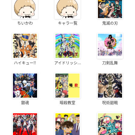
ちいかわ
キャラ一覧
鬼滅の刃
ハイキュー!!
アイドリッシ...
刀剣乱舞
銀魂
暗殺教室
呪術廻戦