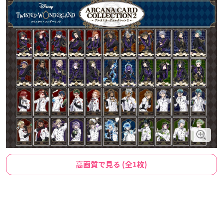
高画質で見る (全1枚)