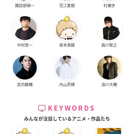
諏訪部順一
花江夏樹
村瀬歩
中村悠一
坂本真綾
森川智之
武内駿輔
内山昂輝
浪川大輔
KEYWORDS
みんなが注目しているアニメ・作品たち