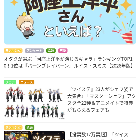
ランキング
アンケート
話題
声優
オタクが選ぶ「阿座上洋平が演じるキャラ」ランキングTOP1
0！1位は『バーンブレイバーン』ルイス・スミス【2026年版】
フェア
ニュース
『ツイステ』23人がシェフ姿で
大集合♪ 「マスターシェフ」アク
スタ全22種＆アニメイトで特典
がもらえるフェアも
ランキング
話題
【投票数17万票超】「ツイス