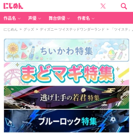
に
じ
め
ん
作品名
声優
舞台俳優
作者名
にじめん
>
グッズ
>
ディズニー ツイステッドワンダーランド
> 「ツイステ」