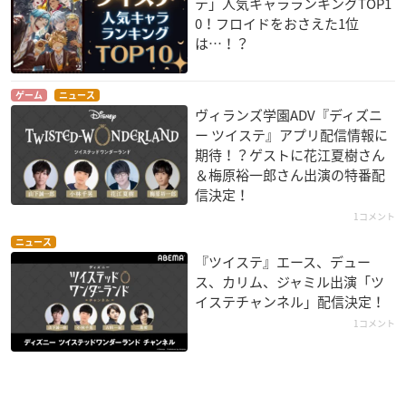
テ」人気キャラランキングTOP1
0！フロイドをおさえた1位
は…！？
ゲーム
ニュース
ヴィランズ学園ADV『ディズニ
ー ツイステ』アプリ配信情報に
期待！？ゲストに花江夏樹さん
＆梅原裕一郎さん出演の特番配
信決定！
1コメント
ニュース
『ツイステ』エース、デュー
ス、カリム、ジャミル出演「ツ
イステチャンネル」配信決定！
1コメント