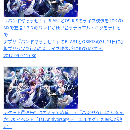
『バンドやろうぜ！』BLASTとOSIRISのライブ映像をTOKYO
MXで放送！2つのバンドが競い合うデュエル・ギグをテレビ
で！
アプリ『バンドやろうぜ！』のBLASTとOSIRISの3月11日に赤
坂ブリッツで行われたライブ映像がTOKYO MXで…
2017-06-07 17:30
チケット最速先行はガチャで応募！？『バンやろ』1周年を記
念したイベント「1st Anniversary デュエルギグ​」の開催が決
定！