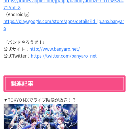
https://itunes.apple.com/jp/app/bandoyarouze!/id11386204
71?mt=8
（Android版）
https://play.google.com/store/apps/details?id=jp.anx.banyar
o
『バンドやろうぜ！』
公式サイト：
http://www.banyaro.net/
公式Twitter：
https://twitter.com/banyaro_net
関連記事
▼TOKYO MXでライブ映像が放送！？