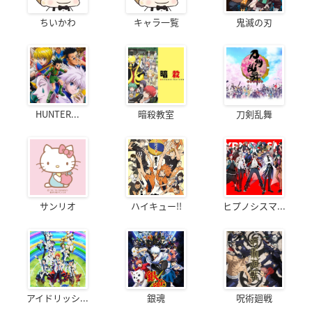
ちいかわ
キャラ一覧
鬼滅の刃
HUNTER...
暗殺教室
刀剣乱舞
サンリオ
ハイキュー!!
ヒプノシスマ...
アイドリッシ...
銀魂
呪術廻戦