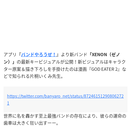
アプリ
より新バンド
『
バンドやろうぜ！
』
「XENON（ゼノ
の最新キービジュアルが公開！新ビジュアルはキャラク
ン）」
ター原案＆描き下ろしを手掛けたのは漫画『GOD EATER 2』な
どで知られる片桐いくみ先生。
https://twitter.com/banyaro_net/status/87246151290806272
1
世界に名を轟かす至上最強バンドの存在により、彼らの運命の
歯車は大きく狂い出すーー。