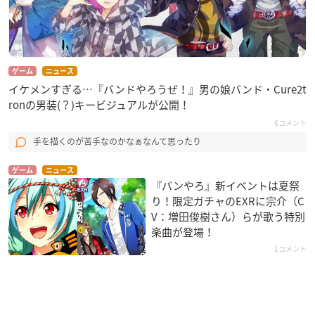
ゲーム
ニュース
イケメンすぎる…『バンドやろうぜ！』男の娘バンド・Cure2t
ronの男装(？)キービジュアルが公開！
6コメント
手を描くのが苦手なのかなぁなんて思ったり
ゲーム
ニュース
『バンやろ』新イベントは夏祭
り！限定ガチャのEXRに宗介（C
V：増田俊樹さん）らが歌う特別
楽曲が登場！
1コメント