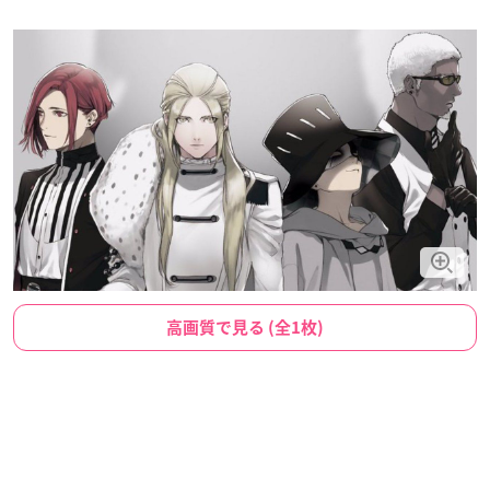
高画質で見る (全1枚)