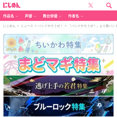
に
じ
め
ん
作品名
声優
舞台俳優
作者名
にじめん
>
ニュース
>
バンドやろうぜ！
> 『バンドやろうぜ！』より新バン