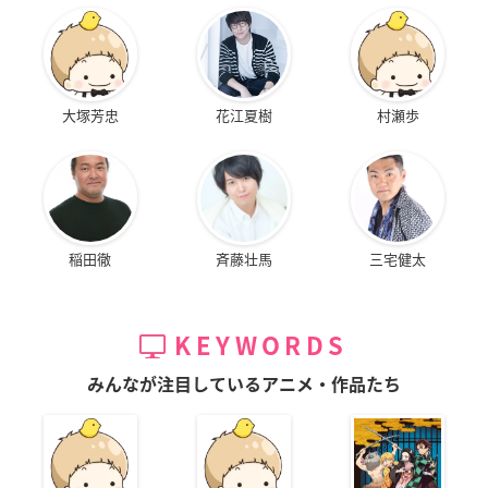
大塚芳忠
花江夏樹
村瀬歩
稲田徹
斉藤壮馬
三宅健太
KEYWORDS
みんなが注目しているアニメ・作品たち