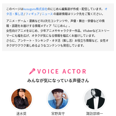
このページは
kusuguru株式会社
のにじめん編集部が作成・配信しています。
オ
タ活・推し活
/
フィギュア
/
ニュース
の最新情報はリンク先をご覧ください。
アニメ・ゲーム・漫画などの2次元コンテンツや、声優・舞台・俳優などの情
報・話題をお届けする情報メディア「にじめん」。
女性向けアニメをはじめ、少年アニメやキャラクター作品、VTuberなどストリー
マーにも幅を広げ、オタクが気になる情報を幅広くお届けしています。
さらに、アンケート・ランキング・オタ活（推し活）お役立ち情報など、女性オ
タクがワクワク楽しめるようなコンテンツも発信しています。
VOICE ACTOR
みんなが気になっている声優さん
速水奨
宮野真守
諏訪部順一