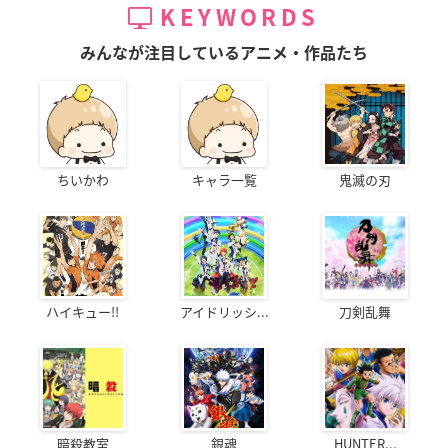
KEYWORDS
みんなが注目しているアニメ・作品たち
ちいかわ
キャラ一覧
鬼滅の刃
ハイキュー!!
アイドリッシ...
刀剣乱舞
暗殺教室
銀魂
HUNTER...