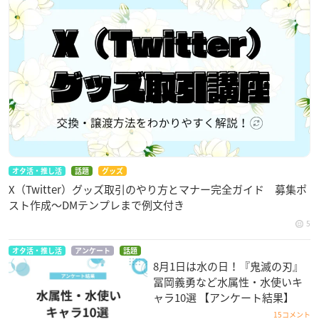
オタ活・推し活
話題
グッズ
X（Twitter）グッズ取引のやり方とマナー完全ガイド 募集ポ
スト作成〜DMテンプレまで例文付き
5
オタ活・推し活
アンケート
話題
8月1日は水の日！『鬼滅の刃』
冨岡義勇など水属性・水使いキ
ャラ10選 【アンケート結果】
15コメント