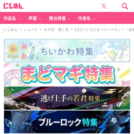
に
じ
め
ん
作品名
声優
舞台俳優
作者名
にじめん
>
ニュース
>
オタ活・推し活
> お口にとろけるベリーメロン！『金