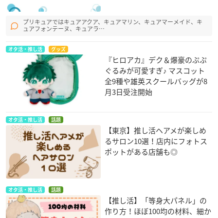
プリキュアではキュアアクア、キュアマリン、キュアマーメイド、キ
ュアフォンテーヌ、キュアラ…
オタ活・推し活
グッズ
『ヒロアカ』デク＆爆豪のぷぷ
ぐるみが可愛すぎ♪ マスコット
全9種や雄英スクールバッグが8
月3日受注開始
オタ活・推し活
話題
【東京】推し活ヘアメが楽しめ
るサロン10選！店内にフォトス
ポットがある店舗も◎
オタ活・推し活
話題
【推し活】「等身大パネル」の
作り方！ほぼ100均の材料、細か