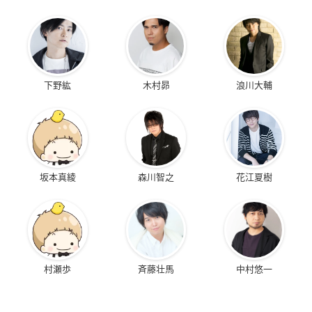
下野紘
木村昴
浪川大輔
坂本真綾
森川智之
花江夏樹
村瀬歩
斉藤壮馬
中村悠一