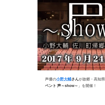
声優の
小野大輔
さん
が故郷・高知県
ベント 声～show～
」を開催！