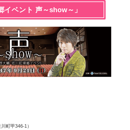
郷イベント 声～show～」
町甲346-1）