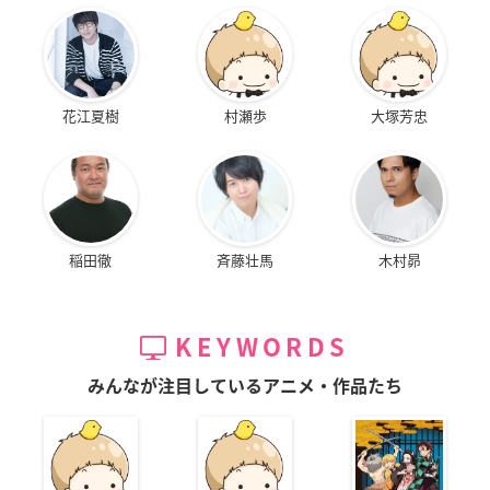
花江夏樹
村瀬歩
大塚芳忠
稲田徹
斉藤壮馬
木村昴
KEYWORDS
みんなが注目しているアニメ・作品たち