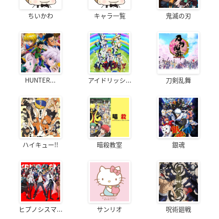
ちいかわ
キャラ一覧
鬼滅の刃
HUNTER...
アイドリッシ...
刀剣乱舞
ハイキュー!!
暗殺教室
銀魂
ヒプノシスマ...
サンリオ
呪術廻戦