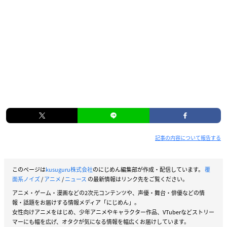
記事の内容について報告する
このページは
kusuguru株式会社
のにじめん編集部が作成・配信しています。
覆
面系ノイズ
/
アニメ
/
ニュース
の最新情報はリンク先をご覧ください。
アニメ・ゲーム・漫画などの2次元コンテンツや、声優・舞台・俳優などの情
報・話題をお届けする情報メディア「にじめん」。
女性向けアニメをはじめ、少年アニメやキャラクター作品、VTuberなどストリー
マーにも幅を広げ、オタクが気になる情報を幅広くお届けしています。