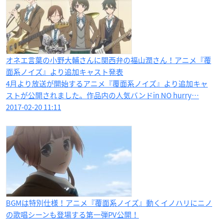
オネエ言葉の小野大輔さんに関西弁の福山潤さん！アニメ『覆
面系ノイズ』より追加キャスト発表
4月より放送が開始するアニメ『覆面系ノイズ』より追加キャ
ストが公開されました。作品内の人気バンドin NO hurry…
2017-02-20 11:11
BGMは特別仕様！アニメ『覆面系ノイズ』動くイノハリにニノ
の歌唱シーンも登場する第一弾PV公開！