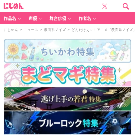
に
じ
め
ん
作品名
声優
舞台俳優
作者名
にじめん
>
ニュース
>
覆面系ノイズ
> どんだけぇ～！アニメ『覆面系ノイズ