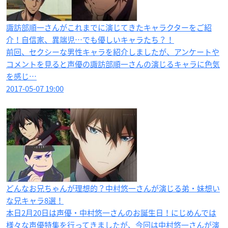
諏訪部順一さんがこれまでに演じてきたキャラクターをご紹
介！自信家、異端児…でも優しいキャラたち？！
前回、セクシーな男性キャラを紹介しましたが、アンケートや
コメントを見ると声優の諏訪部順一さんの演じるキャラに色気
を感じ…
2017-05-07 19:00
どんなお兄ちゃんが理想的？中村悠一さんが演じる弟・妹想い
な兄キャラ8選！
本日2月20日は声優・中村悠一さんのお誕生日！にじめんでは
様々な声優特集を行ってきましたが、今回は中村悠一さんが演