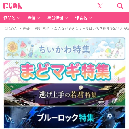
に
じ
め
ん
作品名
声優
舞台俳優
作者名
にじめん
>
声優
>
櫻井孝宏
> みんなが好きなキャラはいる？櫻井孝宏さんが演