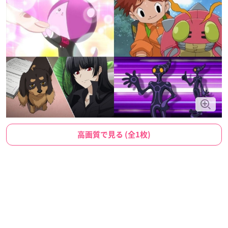
高画質で見る (全1枚)