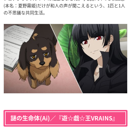
(本名：夏野霧姫)だけが和人の声が聞こえるという、1匹と1人
の不思議な共同生活。
謎の生命体(Ai)／『遊☆戯☆王VRAINS』