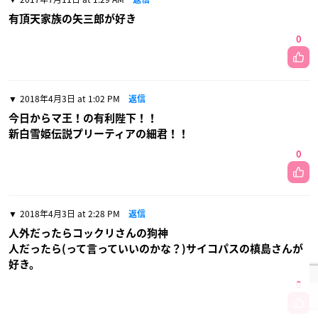
有頂天家族の矢三郎が好き
0
2018年4月3日 at 1:02 PM
返信
今日からマ王！の有利陛下！！
新白雪姫伝説プリーティアの細君！！
0
2018年4月3日 at 2:28 PM
返信
人外だったらコックリさんの狗神
人だったら(って言っていいのかな？)サイコパスの槙島さんが
好き。
0