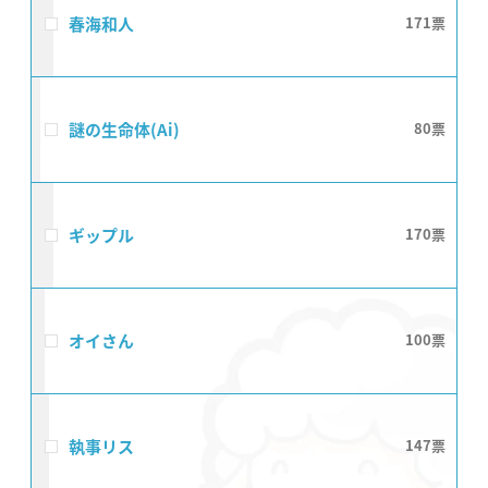
春海和人
171
謎の生命体(Ai)
80
ギップル
170
オイさん
100
執事リス
147