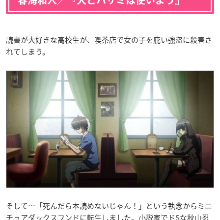
春海和人／『犬とハサミは使いよう』
読書が大好きな高校生が、喫茶店で女の子を庇い強盗に殺害さ
れてしまう。
そして…「死んだら本読めないじゃん！」という執念からミニ
チュアダックスフンドに転生しました。小説家でドSな秋山忍