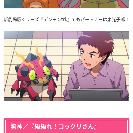
新劇場版シリーズ『デジモンtri.』でもパートナーは泉光子郎！
狗神／『繰繰れ！コックリさん』