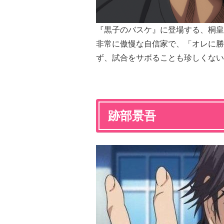
『黒子のバスケ』に登場する、桐皇
非常に傲慢な自信家で、「オレに勝
ず、試合をサボることも珍しくない
跡部景吾