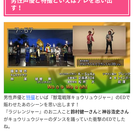
男性声優と特撮といえばアレを思い出
す！
男性声優と
特撮
といば『獣電戦隊キョウリュウジャー』のEDで
賑わせたあのシーンを思い出します！
『ラジレンジャー』のお二人こと
と
鈴村健一さん
神谷浩史さん
がキョウリュウジャーのダンスを踊っていた衝撃のEDでした
ね。