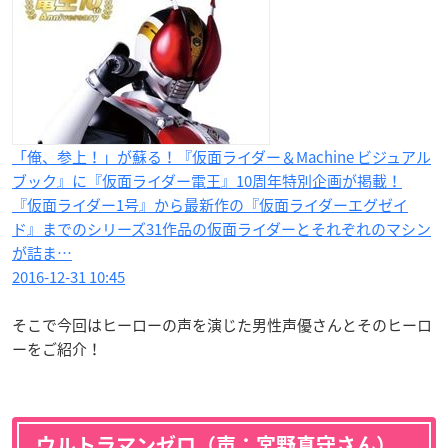
「俺、参上！」が蘇る！『仮面ライダー＆Machine ビジュアル
ブック』に『仮面ライダー電王』10周年特別企画が掲載！
『仮面ライダー1号』から最新作の『仮面ライダーエグゼイ
ド』までのシリーズ31作品の仮面ライダーとそれぞれのマシン
が詰ま…
2016-12-31 10:45
そこで今回はヒーローの声を演じた男性声優さんとそのヒーロ
ーをご紹介！
ウルトラマンゼロ（声：宮野真守さん）