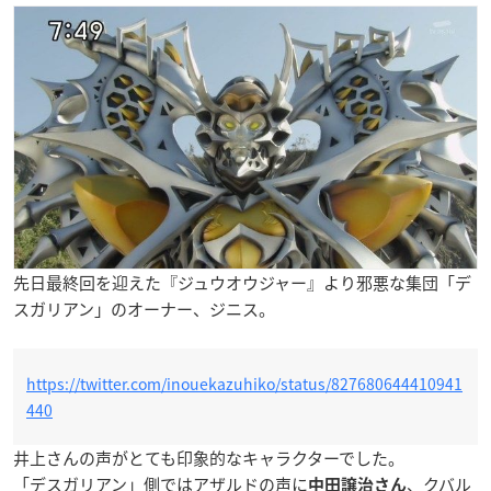
先日最終回を迎えた『ジュウオウジャー』より邪悪な集団「デ
スガリアン」のオーナー、ジニス。
https://twitter.com/inouekazuhiko/status/827680644410941
440
井上さんの声がとても印象的なキャラクターでした。
「デスガリアン」側ではアザルドの声に
、クバル
中田譲治さん