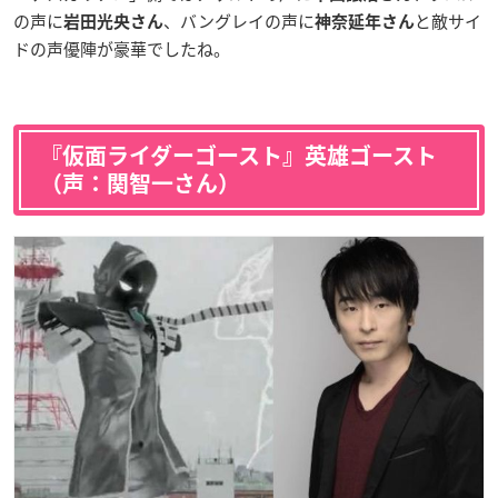
の声に
、バングレイの声に
と敵サイ
岩田光央さん
神奈延年さん
ドの声優陣が豪華でしたね。
『仮面ライダーゴースト』英雄ゴースト
（声：関智一さん）