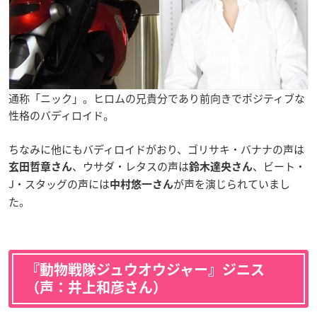
通称「ニック」。ヒロムの兄貴分であり前向きでポジティブな
性格のバディロイド。
ちなみに他にもバディロイドがおり、ゴリサキ・バナナの声は
、ウサダ・レタスの声は
、ビート・
玄田哲章さん
鈴木達央さん
J・スタッグの声には
が声を演じられていまし
中村悠一さん
た。
『動物戦隊ジュウオウジャー』ジニス
（声：井上和彦さん）