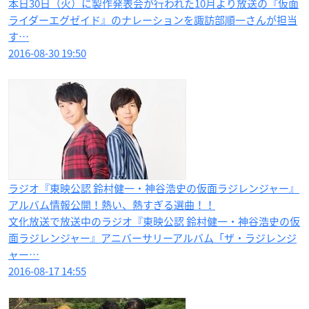
本日30日（火）に製作発表会が行われた10月より放送の『仮面
ライダーエグゼイド』のナレーションを諏訪部順一さんが担当
す…
2016-08-30 19:50
ラジオ『東映公認 鈴村健一・神谷浩史の仮面ラジレンジャー』
アルバム情報公開！熱い、熱すぎる選曲！！
文化放送で放送中のラジオ『東映公認 鈴村健一・神谷浩史の仮
面ラジレンジャー』アニバーサリーアルバム「ザ・ラジレンジ
ャー…
2016-08-17 14:55