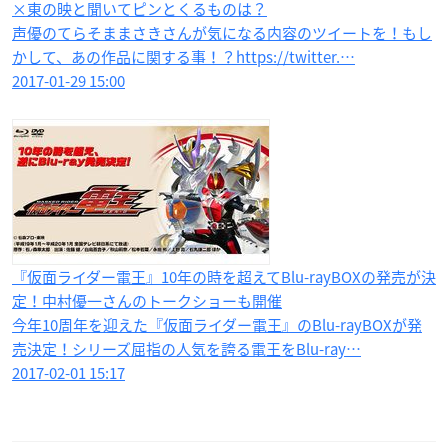
×東の映と聞いてピンとくるものは？
声優のてらそままさきさんが気になる内容のツイートを！もし
かして、あの作品に関する事！？https://twitter.…
2017-01-29 15:00
『仮面ライダー電王』10年の時を超えてBlu-rayBOXの発売が決
定！中村優一さんのトークショーも開催
今年10周年を迎えた『仮面ライダー電王』のBlu-rayBOXが発
売決定！シリーズ屈指の人気を誇る電王をBlu-ray…
2017-02-01 15:17