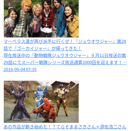
マーベラス達が再び派手に行くぜ！『ジュウオウジャー』第28
話で『ゴーカイジャー』が帰ってきた！
現在放送中の『動物戦隊ジュウオウジャー』９月11日放送の第
29話にてスーパー戦隊シリーズ放送通算2000回を迎えます！…
2016-09-04 07:35
あの作品が動き始めた！？てらそままさきさん×遊佐浩二さん