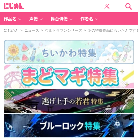
に
じ
め
ん
作品名
声優
舞台俳優
作者名
にじめん
>
ニュース
>
ウルトラマンシリーズ
> あの特撮作品にもいたんです