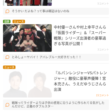
5コメント
そうかい だよね？って事は確証はないのね
話題
ニュース
中村優一さんや村上幸平さんら
『仮面ライダー』＆『スーパー
戦隊』シリーズ出演者の豪華過
ぎる写真が公開！
3コメント
とみしょーヤバイ！ アバレブルー大好きだった！！
ニュース
『ルパンレンジャーVSパトレン
ジャー』敵役に豪華声優陣！宮
本充さん、うえだゆうじさんら
出演
15コメント
戦隊ってライダーよりは子供の感覚に沿うように作られてる気がした
んだけど、正義のダブルスタ…