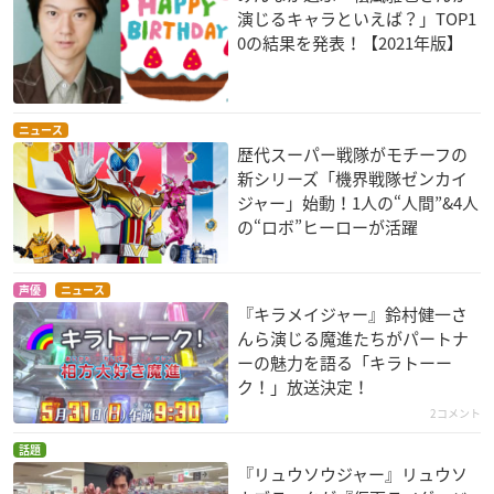
演じるキャラといえば？」TOP1
0の結果を発表！【2021年版】
ニュース
歴代スーパー戦隊がモチーフの
新シリーズ「機界戦隊ゼンカイ
ジャー」始動！1人の“人間”&4人
の“ロボ”ヒーローが活躍
声優
ニュース
『キラメイジャー』鈴村健一さ
んら演じる魔進たちがパートナ
ーの魅力を語る「キラトーー
ク！」放送決定！
2コメント
話題
『リュウソウジャー』リュウソ