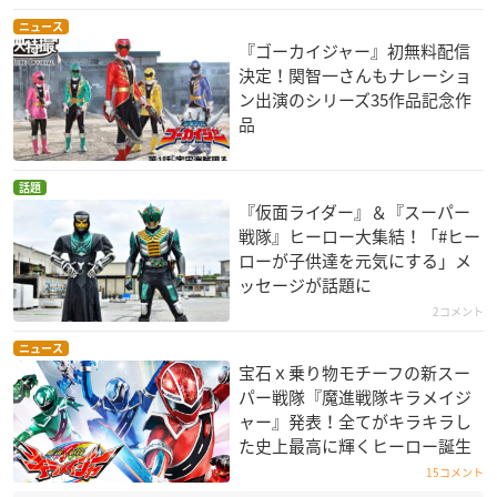
ニュース
『ゴーカイジャー』初無料配信
決定！関智一さんもナレーショ
ン出演のシリーズ35作品記念作
品
話題
『仮面ライダー』＆『スーパー
戦隊』ヒーロー大集結！「#ヒー
ローが子供達を元気にする」メ
ッセージが話題に
2コメント
ニュース
宝石ｘ乗り物モチーフの新スー
パー戦隊『魔進戦隊キラメイジ
ャー』発表！全てがキラキラし
た史上最高に輝くヒーロー誕生
15コメント