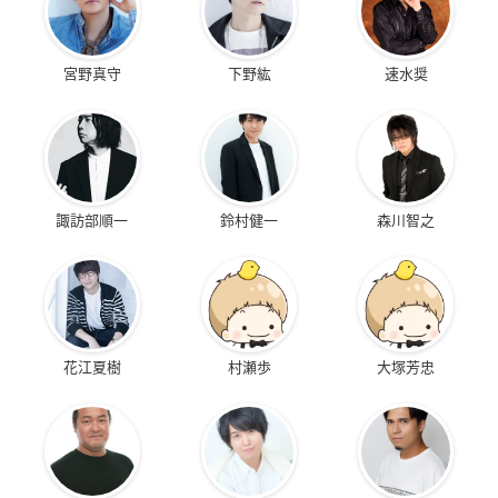
宮野真守
下野紘
速水奨
諏訪部順一
鈴村健一
森川智之
花江夏樹
村瀬歩
大塚芳忠