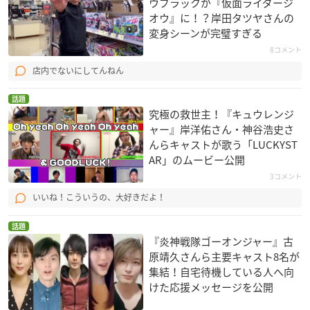
ウブラックが『仮面ライダージ
オウ』に！？岸田タツヤさんの
変身シーンが完璧すぎる
8コメント
店内でないにしてんねん
話題
究極の救世主！『キュウレンジ
ャー』岸洋佑さん・神谷浩史さ
んらキャストが歌う「LUCKYST
AR」のムービー公開
3コメント
いいね！こういうの、大好きだよ！
話題
『炎神戦隊ゴーオンジャー』古
原靖久さんら主要キャスト8名が
集結！自宅待機している人へ向
けた応援メッセージを公開