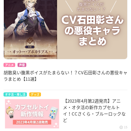
アニメ
声優
胡散臭い腹黒ボイスがたまらない！？CV石田彰さんの悪役キャ
ラまとめ【11選】
オタ活・推し活
グッズ
【2023年4月第2週発売】アニ
メ・オタ活の新作カプセルト
イ！CCさくら・ブルーロックな
ど
15