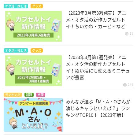
オタ活・推し活
グッズ
【2023年3月第3週発売】アニ
メ・オタ活の新作カプセルト
イ！ちいかわ・カービィなど
71
オタ活・推し活
グッズ
【2023年3月第1週発売】アニ
メ・オタ活の新作カプセルト
イ！ぬい活にも使えるミニチュ
アが豊富
241
ランキング
話題
声優
みんなが選ぶ「M・A・Oさんが
演じるキャラといえば？」ラン
キングTOP10！【2023年版】