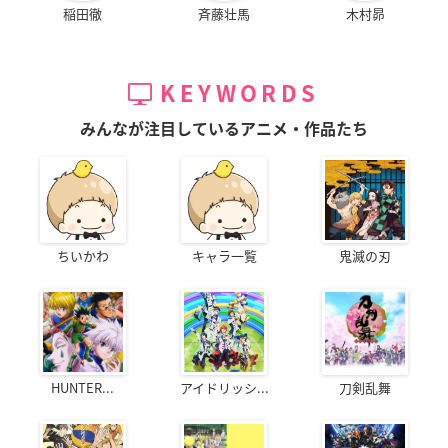
稲田徹
斉藤壮馬
木村昴
KEYWORDS
みんなが注目しているアニメ・作品たち
ちいかわ
キャラ一覧
鬼滅の刃
HUNTER...
アイドリッシ...
刀剣乱舞