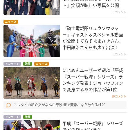
ト』笑顔が眩しい写真を公開
1コメント
ニュース
『騎士竜戦隊リュウソウジャ
ー』キャスト＆スペシャル動画
が公開！てらそままさきさん、
中田譲治さんらも声で出演！
1コメント
アンケート
話題
ニュース
にじめんユーザーが選ぶ「平成
『スーパー戦隊』シリーズ」ラ
ンキング発表！ショドウフォン
で変身するあの作品が第1位
19コメント
スレタイの紹介文がなんか奇妙 筆で変身、なら分かるけど
アンケート
話題
平成『スーパー戦隊』シリーズ
でどの作品が好き？