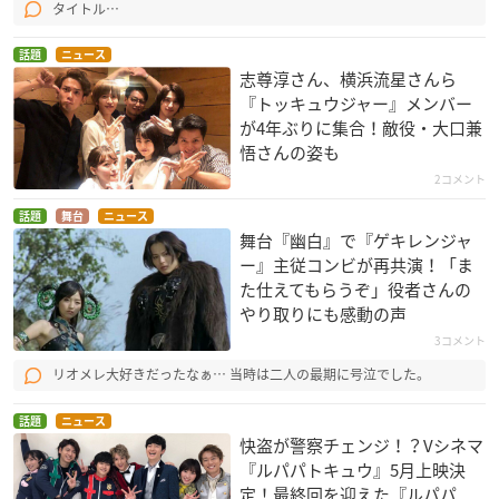
タイトル…
話題
ニュース
志尊淳さん、横浜流星さんら
『トッキュウジャー』メンバー
が4年ぶりに集合！敵役・大口兼
悟さんの姿も
2コメント
話題
舞台
ニュース
舞台『幽白』で『ゲキレンジャ
ー』主従コンビが再共演！「ま
た仕えてもらうぞ」役者さんの
やり取りにも感動の声
3コメント
リオメレ大好きだったなぁ… 当時は二人の最期に号泣でした。
話題
ニュース
快盗が警察チェンジ！？Vシネマ
『ルパパトキュウ』5月上映決
定！最終回を迎えた『ルパパ