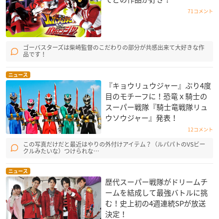
71コメント
ゴーバスターズは柴崎監督のこだわりの部分が共感出来て大好きな作
品です！
ニュース
『キョウリュウジャー』ぶり4度
目のモチーフに！恐竜ｘ騎士の
スーパー戦隊『騎士竜戦隊リュ
ウソウジャー』発表！
12コメント
この写真だけだと最近はやりの外付けアイテム？（ルパパトのVSビー
クルみたいな）つけられな…
ニュース
歴代スーパー戦隊がドリームチ
ームを結成して最強バトルに挑
む！史上初の4週連続SPが放送
決定！