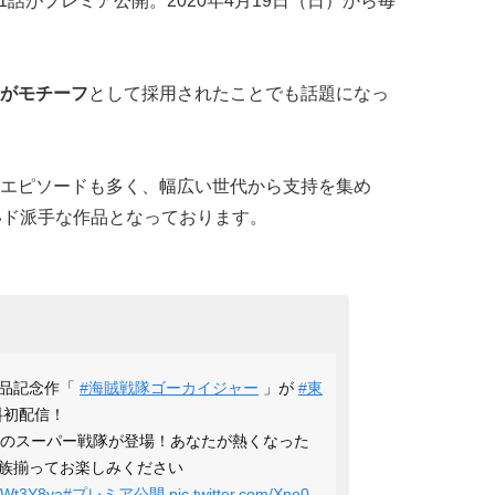
て、全51話がプレミア公開。2020年4月19日（日）から毎
がモチーフ
として採用されたことでも話題になっ
エピソードも多く、幅広い世代から支持を集め
いド派手な作品となっております。
作品記念作「
#海賊戦隊ゴーカイジャー
」が
#東
料初配信！
4のスーパー戦隊が登場！あなたが熱くなった
族揃ってお楽しみください
SjWt3Y8va
#プレミア公開
pic.twitter.com/Xne0