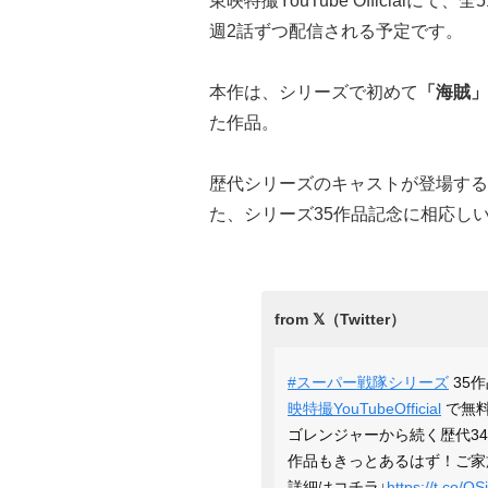
東映特撮YouTube Officialに
週2話ずつ配信される予定です。
本作は、シリーズで初めて
「海賊」
た作品。
歴代シリーズのキャストが登場する
た、シリーズ35作品記念に相応し
#スーパー戦隊シリーズ
35
映特撮YouTubeOfficial
で無
ゴレンジャーから続く歴代3
作品もきっとあるはず！ご家
詳細はコチラ↓
https://t.co/O