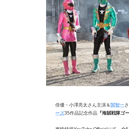
俳優・小澤亮太さん主演＆
関智一
さ
ーズ
35作品記念作品
『海賊戦隊ゴ