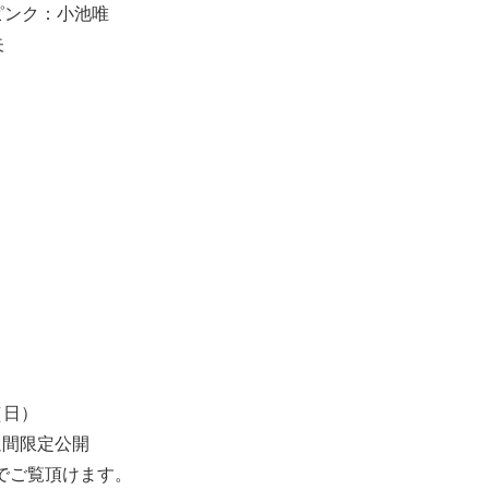
ピンク：小池唯
矢
（日）
週間限定公開
でご覧頂けます。