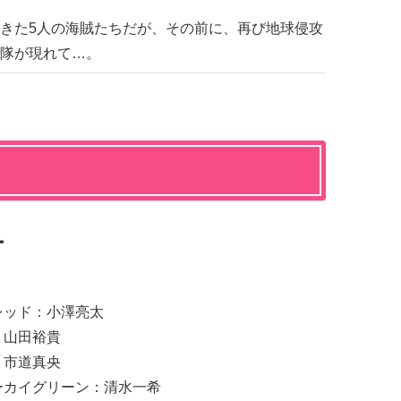
きた5人の海賊たちだが、その前に、再び地球侵攻
隊が現れて…。
ー
レッド：小澤亮太
：山田裕貴
：市道真央
ーカイグリーン：清水一希