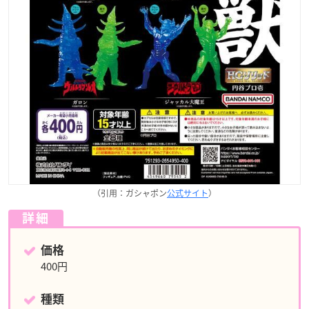
（引用：ガシャポン
公式サイト
）
詳細
価格
400円
種類