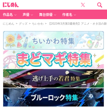
に
じ
め
ん
作品名
声優
舞台俳優
作者名
にじめん
>
グッズ
>
ちいかわ
> 【2023年3月第3週発売】アニメ・オタ活