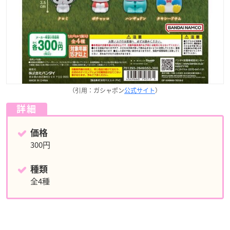
（引用：ガシャポン
公式サイト
）
詳細
価格
300円
種類
全4種