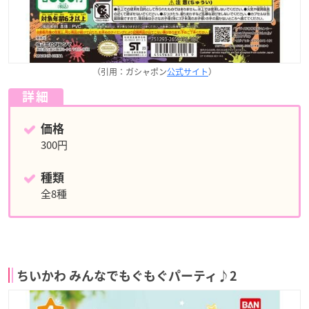
（引用：ガシャポン
公式サイト
）
詳細
価格
300円
種類
全8種
ちいかわ みんなでもぐもぐパーティ♪2