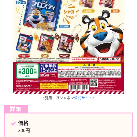
（引用：ガシャポン
公式サイト
）
詳細
価格
300円