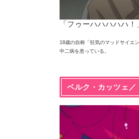
「
フゥーハハハハハ！
18歳の自称「狂気のマッドサイエ
中二病を患っている。
ベルク・カッツェ／