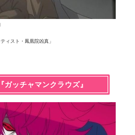
」
ンティスト・鳳凰院凶真」
『ガッチャマンクラウズ』