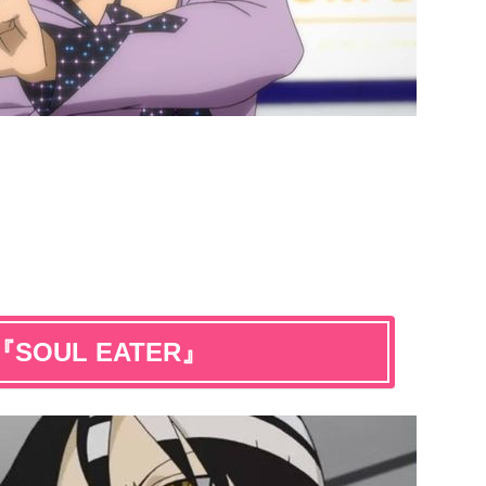
OUL EATER』