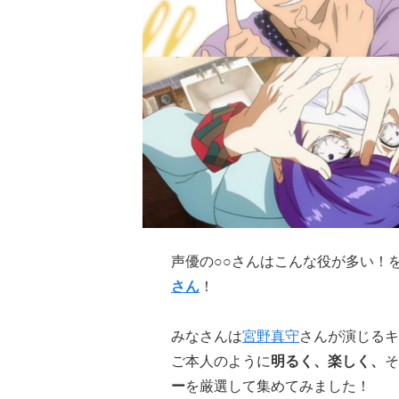
声優の○○さんはこんな役が多い！
さん
！
みなさんは
宮野真守
さんが演じるキ
ご本人のように
明るく、楽しく、
そ
ー
を厳選して集めてみました！