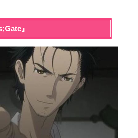
;Gate』