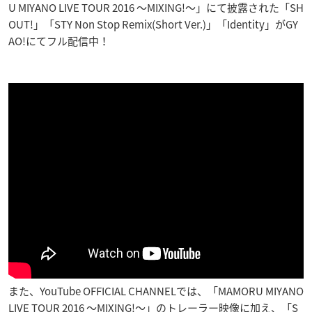
U MIYANO LIVE TOUR 2016 〜MIXING!〜」にて披露された「SH
OUT!」「STY Non Stop Remix(Short Ver.)」「Identity」がGY
AO!にてフル配信中！
また、YouTube OFFICIAL CHANNELでは、「MAMORU MIYANO
LIVE TOUR 2016 〜MIXING!〜」のトレーラー映像に加え、「S