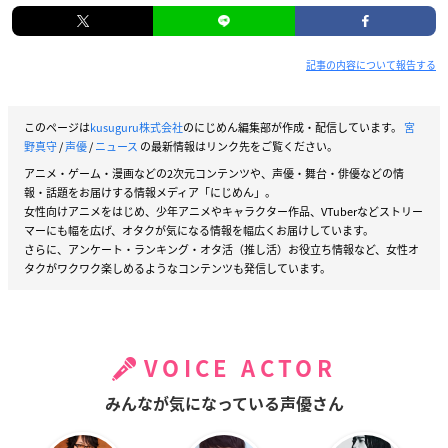
記事の内容について報告する
このページは
kusuguru株式会社
のにじめん編集部が作成・配信しています。
宮
野真守
/
声優
/
ニュース
の最新情報はリンク先をご覧ください。
アニメ・ゲーム・漫画などの2次元コンテンツや、声優・舞台・俳優などの情
報・話題をお届けする情報メディア「にじめん」。
女性向けアニメをはじめ、少年アニメやキャラクター作品、VTuberなどストリー
マーにも幅を広げ、オタクが気になる情報を幅広くお届けしています。
さらに、アンケート・ランキング・オタ活（推し活）お役立ち情報など、女性オ
タクがワクワク楽しめるようなコンテンツも発信しています。
VOICE ACTOR
みんなが気になっている声優さん