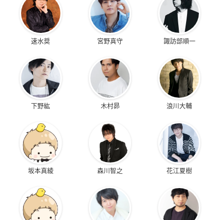
速水奨
宮野真守
諏訪部順一
下野紘
木村昴
浪川大輔
坂本真綾
森川智之
花江夏樹