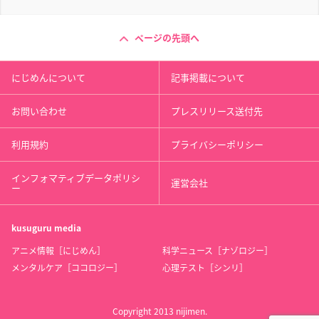
ページの先頭へ
にじめんについて
記事掲載について
お問い合わせ
プレスリリース送付先
利用規約
プライバシーポリシー
インフォマティブデータポリシ
運営会社
ー
kusuguru
media
アニメ情報［にじめん］
科学ニュース［ナゾロジー］
メンタルケア［ココロジー］
心理テスト［シンリ］
Copyright 2013 nijimen.