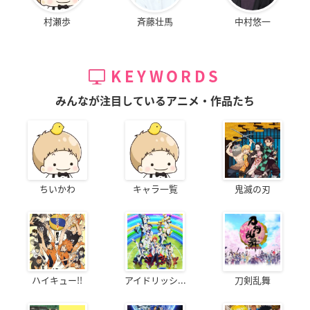
村瀬歩
斉藤壮馬
中村悠一
KEYWORDS
みんなが注目しているアニメ・作品たち
ちいかわ
キャラ一覧
鬼滅の刃
ハイキュー!!
アイドリッシ...
刀剣乱舞