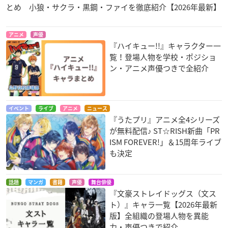
とめ 小狼・サクラ・黒鋼・ファイを徹底紹介【2026年最新】
アニメ
声優
『ハイキュー!!』キャラクター一
覧！登場人物を学校・ポジショ
ン・アニメ声優つきで全紹介
イベント
ライブ
アニメ
ニュース
『うたプリ』アニメ全4シリーズ
が無料配信♪ ST☆RISH新曲「PR
ISM FOREVER!」＆15周年ライブ
も決定
話題
マンガ
書籍
声優
舞台俳優
『文豪ストレイドッグス（文ス
ト）』キャラ一覧【2026年最新
版】全組織の登場人物を異能
力・声優つきで紹介