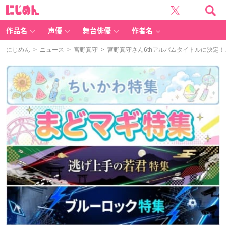
に
じ
め
ん
作品名
声優
舞台俳優
作者名
にじめん
>
ニュース
>
宮野真守
> 宮野真守さん6thアルバムタイトルに決定！さ