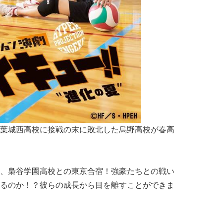
葉城西高校に接戦の末に敗北した烏野高校が春高
、梟谷学園高校との東京合宿！強豪たちとの戦い
るのか！？彼らの成長から目を離すことができま