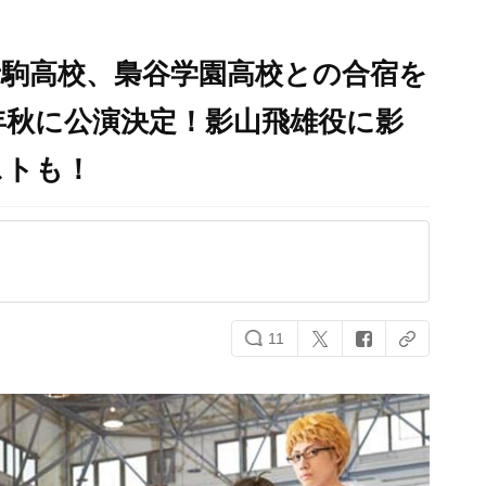
 音駒高校、梟谷学園高校との合宿を
7年秋に公演決定！影山飛雄役に影
ストも！
11