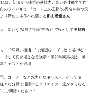
役には、初演から抜群の演技力と高い身体能力で作
向のライバルで、”コート上の王様”の異名を持つ天
より新たに本作へ出演する
影山達也さん
。
人、新たな”烏野の守護神”西谷 夕役として
渕野右
て、〝烏野、復活！”で熾烈な「ゴミ捨て場の戦
、そして初登場となる強豪・梟谷学園高校は、厳
新キャストが登場！
顧問、コーチ、など魅力的なキャスト、そして演
様々な分野で活躍するクリエイター達がさらなる
”にご期待ください！