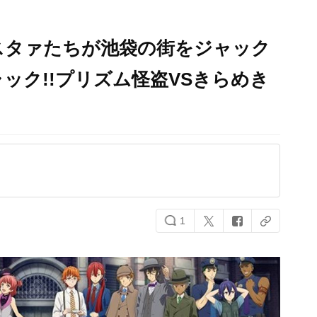
スタァたちが池袋の街をジャック
ック!!プリズム怪盗VSきらめき
1