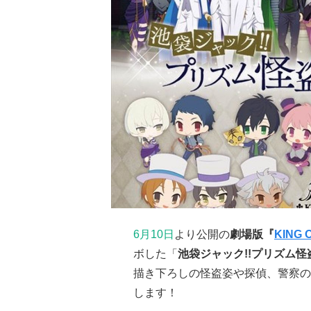
6月10日
より公開の
劇場版『
KING 
ボした「
池袋ジャック!!プリズム怪
描き下ろしの怪盗姿や探偵、警察の
します！