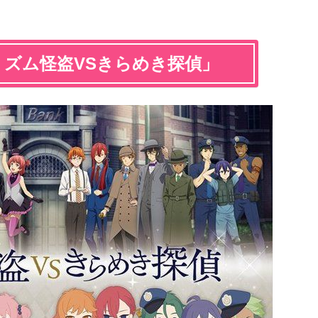
リズム怪盗VSきらめき探偵」