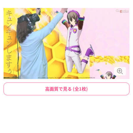
高画質で見る (全1枚)