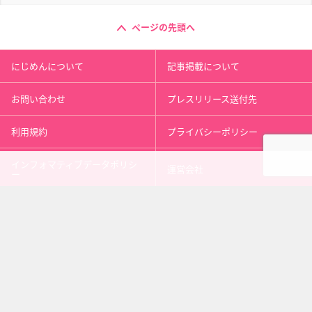
ページの先頭へ
にじめんについて
記事掲載について
お問い合わせ
プレスリリース送付先
利用規約
プライバシーポリシー
インフォマティブデータポリシ
運営会社
ー
kusuguru
media
アニメ情報［にじめん］
科学ニュース［ナゾロジー］
メンタルケア［ココロジー］
心理テスト［シンリ］
Copyright 2013 nijimen.