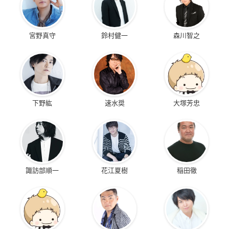
宮野真守
鈴村健一
森川智之
下野紘
速水奨
大塚芳忠
諏訪部順一
花江夏樹
稲田徹