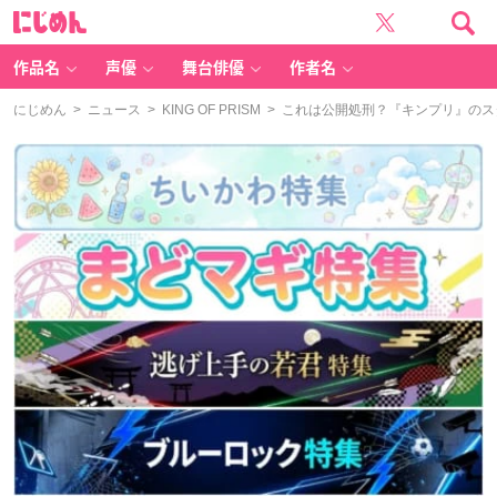
に
じ
め
ん
作品名
声優
舞台俳優
作者名
にじめん
>
ニュース
>
KING OF PRISM
> これは公開処刑？『キンプリ』のス