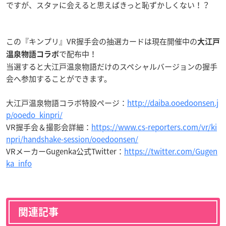
ですが、スタァに会えると思えばきっと恥ずかしくない！？
この『キンプリ』VR握手会の抽選カードは現在開催中の
大江戸
で配布中！
温泉物語コラボ
当選すると大江戸温泉物語だけのスペシャルバージョンの握手
会へ参加することができます。
大江戸温泉物語コラボ特設ページ：
http://daiba.ooedoonsen.j
p/ooedo_kinpri/
VR握手会＆撮影会詳細：
https://www.cs-reporters.com/vr/ki
npri/handshake-session/ooedoonsen/
VRメーカー
Gugenka
公式Twitter：
https://twitter.com/Gugen
ka_info
関連記事