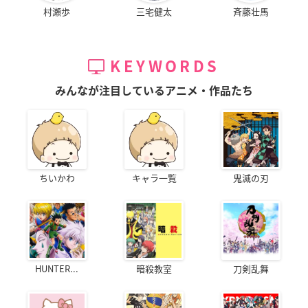
村瀬歩
三宅健太
斉藤壮馬
KEYWORDS
みんなが注目しているアニメ・作品たち
ちいかわ
キャラ一覧
鬼滅の刃
HUNTER...
暗殺教室
刀剣乱舞