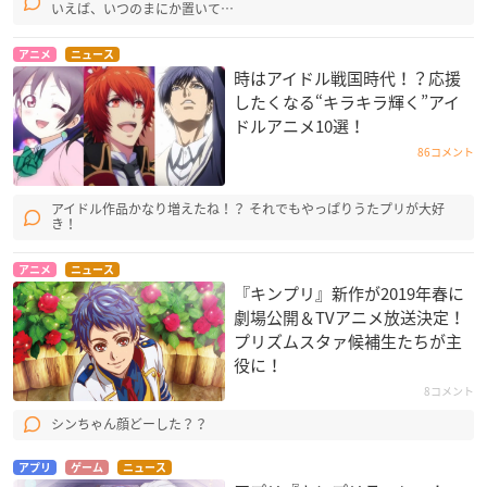
いえば、いつのまにか置いて…
アニメ
ニュース
時はアイドル戦国時代！？応援
したくなる“キラキラ輝く”アイ
ドルアニメ10選！
86コメント
アイドル作品かなり増えたね！？ それでもやっぱりうたプリが大好
き！
アニメ
ニュース
『キンプリ』新作が2019年春に
劇場公開＆TVアニメ放送決定！
プリズムスタァ候補生たちが主
役に！
8コメント
シンちゃん顔どーした？？
アプリ
ゲーム
ニュース