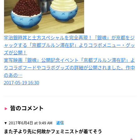
宇治銀時丼と土方スペシャルを完全再現！『銀魂』が京都をジ
ャックする「京都ブルルン滞在記」よりコラボメニュー・グッ
ズが公開！
実写映画『銀魂』公開記念イベント「京都ブルルン滞在記」よ
りコラボフードやコラボグッズの詳細が公開されました。作中
のあの…
2017-05-19 16:30
皆のコメント
2017年6月4日 at 9:49 AM
返信
また子より先に何故かフェミニストが着てそう