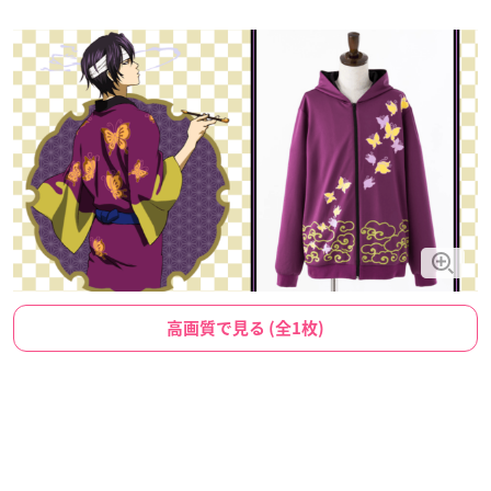
高画質で見る (全1枚)