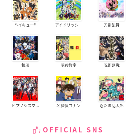
ハイキュー!!
アイドリッシ...
刀剣乱舞
銀魂
暗殺教室
呪術廻戦
ヒプノシスマ...
名探偵コナン
忍たま乱太郎
OFFICIAL SNS