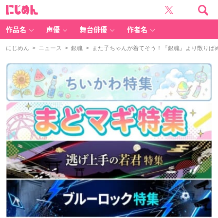
に
じ
め
ん
作品名
声優
舞台俳優
作者名
にじめん
>
ニュース
>
銀魂
> また子ちゃんが着てそう！『銀魂』より散りば