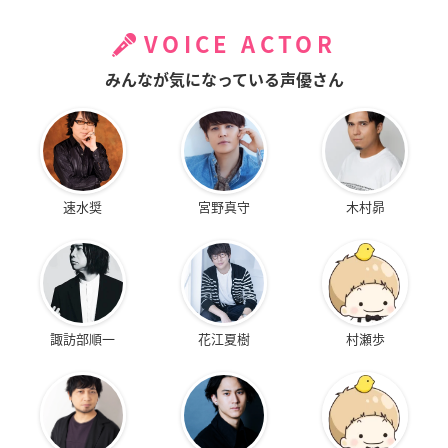
VOICE ACTOR
みんなが気になっている声優さん
速水奨
宮野真守
木村昴
諏訪部順一
花江夏樹
村瀬歩