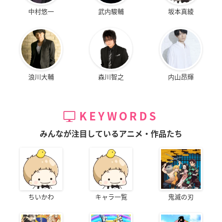
中村悠一
武内駿輔
坂本真綾
浪川大輔
森川智之
内山昂輝
KEYWORDS
みんなが注目しているアニメ・作品たち
ちいかわ
キャラ一覧
鬼滅の刃