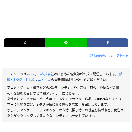
記事の内容について報告する
このページは
kusuguru株式会社
のにじめん編集部が作成・配信しています。
銀
魂
/
オタ活・推し活
/
ニュース
の最新情報はリンク先をご覧ください。
アニメ・ゲーム・漫画などの2次元コンテンツや、声優・舞台・俳優などの情
報・話題をお届けする情報メディア「にじめん」。
女性向けアニメをはじめ、少年アニメやキャラクター作品、VTuberなどストリー
マーにも幅を広げ、オタクが気になる情報を幅広くお届けしています。
さらに、アンケート・ランキング・オタ活（推し活）お役立ち情報など、女性オ
タクがワクワク楽しめるようなコンテンツも発信しています。