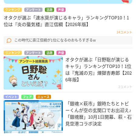
ランキング
アンケート
話題
声優
オタクが選ぶ「速水奨が演じるキャラ」ランキングTOP10！1
位は『炎の蜃気楼』直江信綱【2026年版】
14コメント
この時代に直江信綱が1位になるのおもろすぎるw
ランキング
アンケート
話題
声優
オタクが選ぶ「日野聡が演じる
キャラ」ランキングTOP10！1位
は『鬼滅の刃』煉󠄁獄杏寿郎【202
6年版】
2コメント
イベント
フェア
ニュース
「銀魂×萩市」銀時たちとトビ
ーくんが空の玄関口でお出迎え♪
「銀魂暦」10月1日開幕、萩・石
見空港コラボ決定