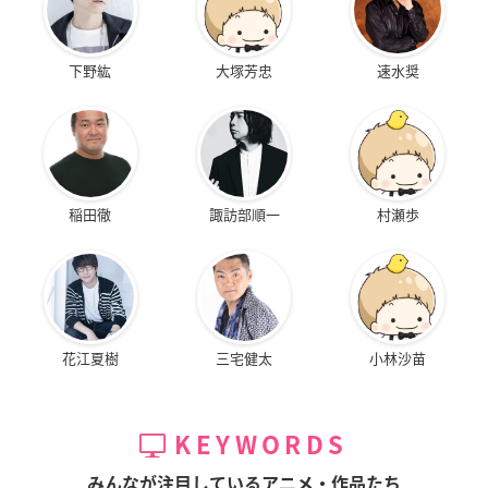
下野紘
大塚芳忠
速水奨
稲田徹
諏訪部順一
村瀬歩
花江夏樹
三宅健太
小林沙苗
KEYWORDS
みんなが注目しているアニメ・作品たち