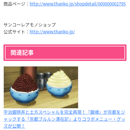
商品ページ：
http://www.thanko.jp/shopdetail/000000002795
サンコーレアモノショップ
公式サイト：
http://www.thanko.jp/
関連記事
宇治銀時丼と土方スペシャルを完全再現！『銀魂』が京都をジ
ャックする「京都ブルルン滞在記」よりコラボメニュー・グッ
ズが公開！