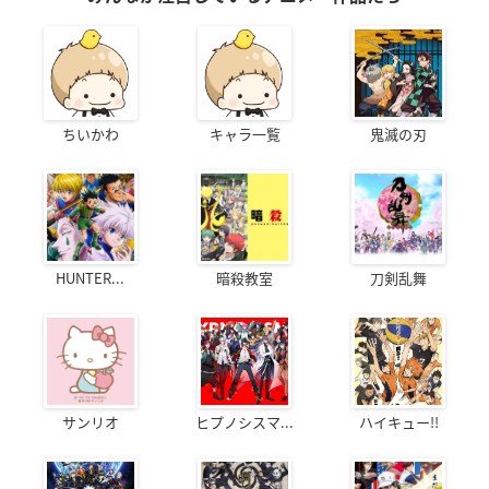
ちいかわ
キャラ一覧
鬼滅の刃
HUNTER...
暗殺教室
刀剣乱舞
サンリオ
ヒプノシスマ...
ハイキュー!!