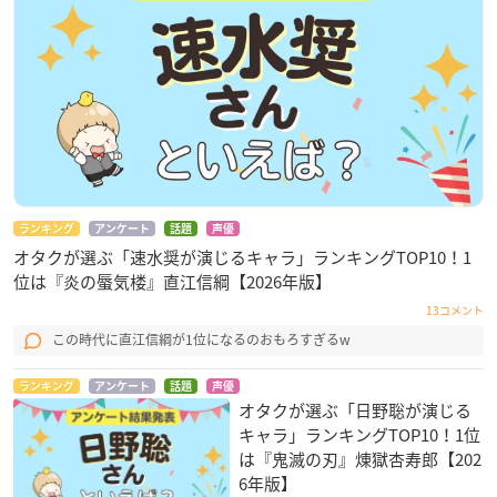
ランキング
アンケート
話題
声優
オタクが選ぶ「速水奨が演じるキャラ」ランキングTOP10！1
位は『炎の蜃気楼』直江信綱【2026年版】
13コメント
この時代に直江信綱が1位になるのおもろすぎるw
ランキング
アンケート
話題
声優
オタクが選ぶ「日野聡が演じる
キャラ」ランキングTOP10！1位
は『鬼滅の刃』煉󠄁獄杏寿郎【202
6年版】