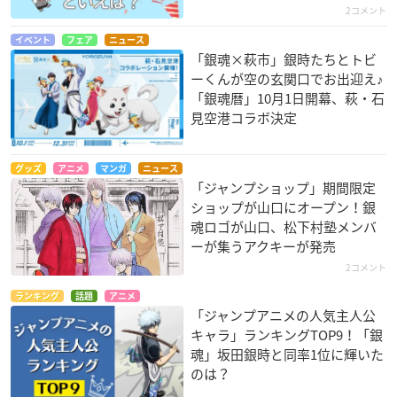
2コメント
イベント
フェア
ニュース
「銀魂×萩市」銀時たちとトビ
ーくんが空の玄関口でお出迎え♪
「銀魂暦」10月1日開幕、萩・石
見空港コラボ決定
グッズ
アニメ
マンガ
ニュース
「ジャンプショップ」期間限定
ショップが山口にオープン！銀
魂ロゴが山口、松下村塾メンバ
ーが集うアクキーが発売
2コメント
ランキング
話題
アニメ
「ジャンプアニメの人気主人公
キャラ」ランキングTOP9！「銀
魂」坂田銀時と同率1位に輝いた
のは？