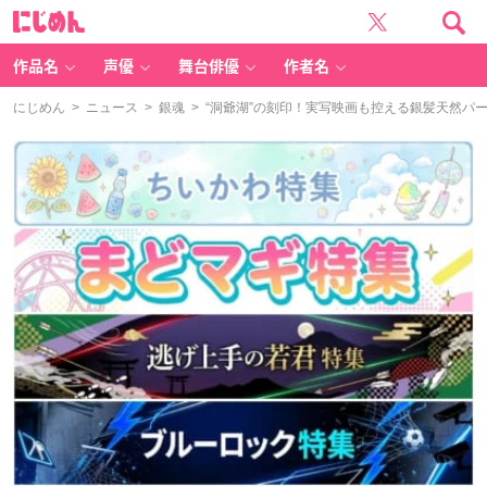
に
じ
め
ん
作品名
声優
舞台俳優
作者名
にじめん
>
ニュース
>
銀魂
> “洞爺湖”の刻印！実写映画も控える銀髪天然パ