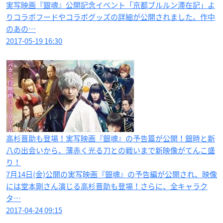
実写映画『銀魂』公開記念イベント「京都ブルルン滞在記」よ
りコラボフードやコラボグッズの詳細が公開されました。作中
のあの…
2017-05-19 16:30
高杉晋助も登場！実写映画『銀魂』の予告篇が公開！銀時と新
八の出会いから、薄赤く光る刀との戦いまで新映像がてんこ盛
り！
7月14日(金)公開の実写映画『銀魂』の予告編が公開され、映像
には堂本剛さん演じる高杉晋助も登場！さらに、全キャラク
タ…
2017-04-24 09:15