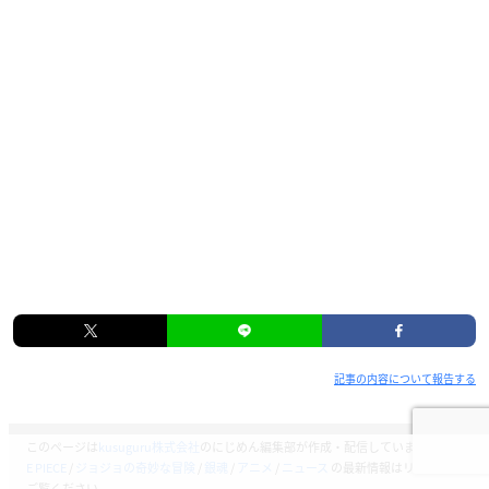
記事の内容について報告する
このページは
kusuguru株式会社
のにじめん編集部が作成・配信しています。
ON
E PIECE
/
ジョジョの奇妙な冒険
/
銀魂
/
アニメ
/
ニュース
の最新情報はリンク先を
ご覧ください。