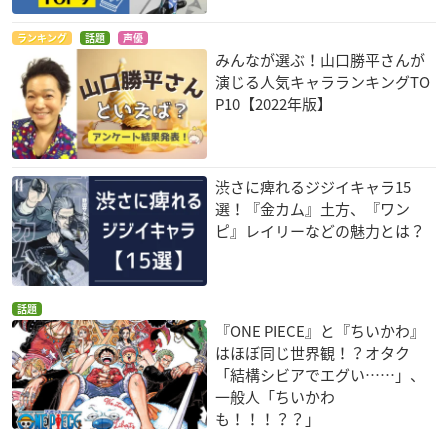
ランキング
話題
声優
みんなが選ぶ！山口勝平さんが
演じる人気キャラランキングTO
P10【2022年版】
渋さに痺れるジジイキャラ15
選！『金カム』土方、『ワン
ピ』レイリーなどの魅力とは？
話題
『ONE PIECE』と『ちいかわ』
はほぼ同じ世界観！？オタク
「結構シビアでエグい……」、
一般人「ちいかわ
も！！！？？」