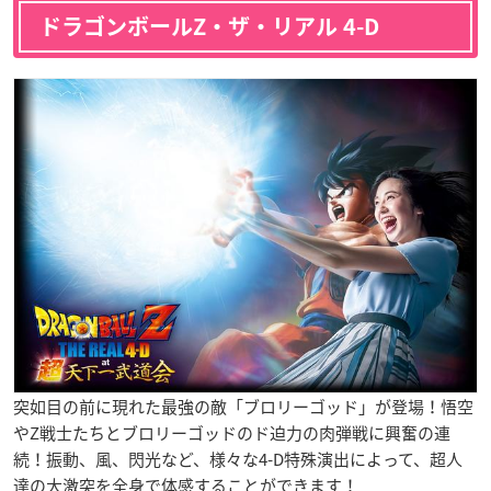
ドラゴンボールZ・ザ・リアル 4-D
突如目の前に現れた最強の敵「ブロリーゴッド」が登場！悟空
やZ戦士たちとブロリーゴッドのド迫力の肉弾戦に興奮の連
続！振動、風、閃光など、様々な4-D特殊演出によって、超人
達の大激突を全身で体感することができます！