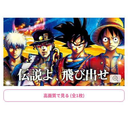
高画質で見る (全1枚)