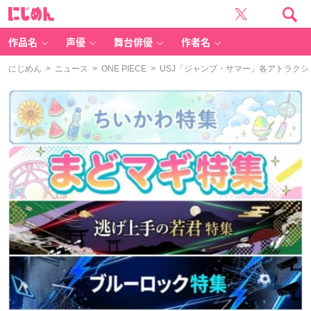
に
じ
め
ん
作品名
声優
舞台俳優
作者名
にじめん
>
ニュース
>
ONE PIECE
> USJ「ジャンプ・サマー」各アトラク