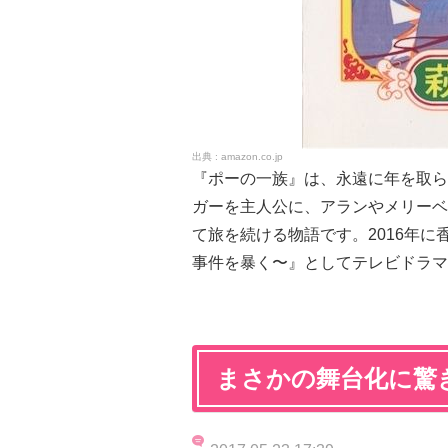
amazon.co.jp
『ポーの一族』は、永遠に年を取ら
ガーを主人公に、アランやメリーベ
て旅を続ける物語です。2016年に
事件を暴く〜
』としてテレビドラマ
まさかの舞台化に驚