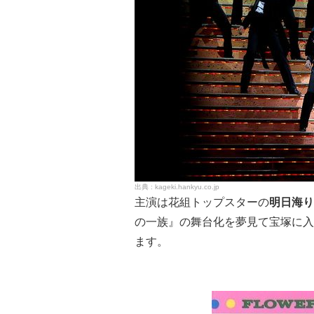
kageki.hankyu.co.jp
主演は花組トップスターの
明日海り
の一族』の舞台化を夢見て宝塚に入
ます。