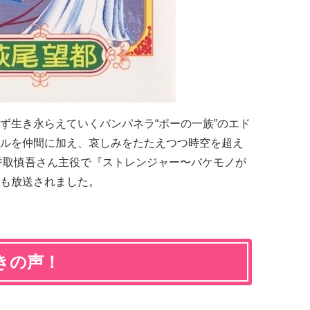
ず生き永らえていくバンパネラ“ポーの一族”のエド
ルを仲間に加え、哀しみをたたえつつ時空を超え
香取慎吾さん主役で『
ストレンジャー〜バケモノが
も放送されました。
きの声！