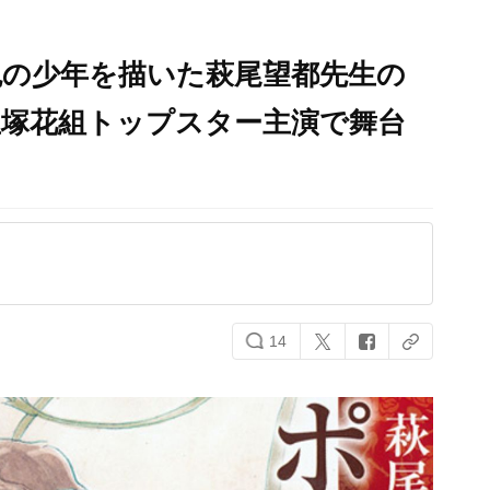
鬼の少年を描いた萩尾望都先生の
宝塚花組トップスター主演で舞台
14