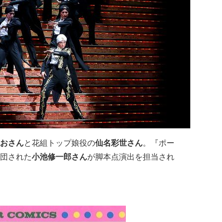
おさん
と花組トップ娘役の
仙名彩世さん
。『ポー
団された
小池修一郎さん
が脚本点演出を担当され