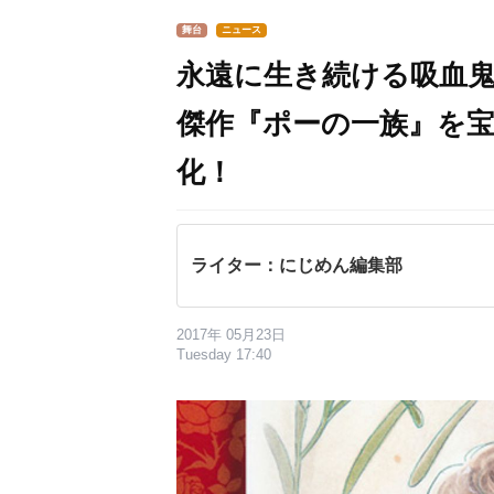
舞台
ニュース
永遠に生き続ける吸血
傑作『ポーの一族』を
化！
ライター：にじめん編集部
2017年 05月23日
Tuesday 17:40