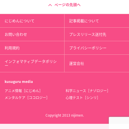
ページの先頭へ
にじめんについて
記事掲載について
お問い合わせ
プレスリリース送付先
利用規約
プライバシーポリシー
インフォマティブデータポリシ
運営会社
ー
kusuguru
media
アニメ情報［にじめん］
科学ニュース［ナゾロジー］
メンタルケア［ココロジー］
心理テスト［シンリ］
Copyright 2013 nijimen.