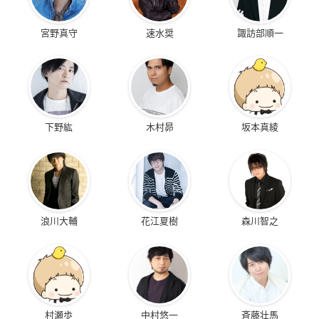
宮野真守
速水奨
諏訪部順一
下野紘
木村昴
坂本真綾
浪川大輔
花江夏樹
森川智之
村瀬歩
中村悠一
斉藤壮馬