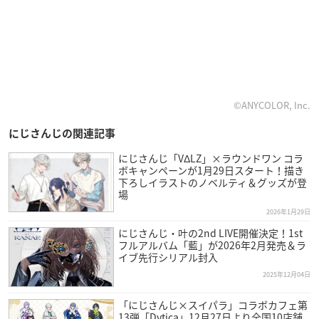
©ANYCOLOR, Inc.
にじさんじの関連記事
にじさんじ「VΔLZ」×ラウンドワン コラ
ボキャンペーンが1月29日スタート！描き
下ろしイラストのノベルティ＆グッズが登
場
2026年1月29日
にじさんじ・叶の2nd LIVE開催決定！1st
フルアルバム「藍」が2026年2月発売＆ラ
イブ先行シリアル封入
2025年12月04日
「にじさんじ×スイパラ」コラボカフェ第
13弾「Dytica」12月27日より全国10店舗