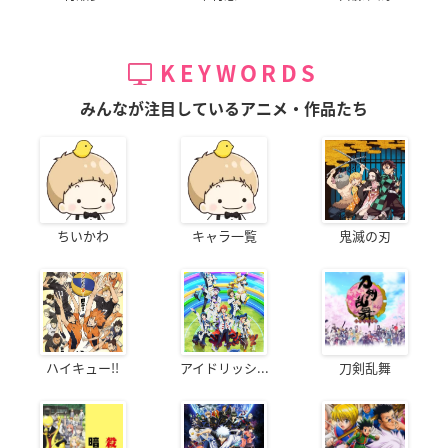
KEYWORDS
みんなが注目しているアニメ・作品たち
ちいかわ
キャラ一覧
鬼滅の刃
ハイキュー!!
アイドリッシ...
刀剣乱舞