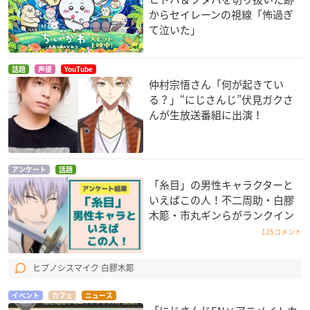
からセイレーンの視線「怖過ぎ
て泣いた」
話題
声優
YouTube
仲村宗悟さん「何が起きてい
る？」“にじさんじ”伏見ガクさ
んが生放送番組に出演！
アンケート
話題
「糸目」の男性キャラクターと
いえばこの人！不二周助・白膠
木簓・市丸ギンらがランクイン
125コメント
ヒプノシスマイク 白膠木簓
イベント
カフェ
ニュース