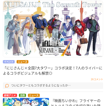
イベント
ニュース
「にじさんじ×全国7大タワー」コラボ決定！7人のライバーに
よるコラボビジュアルも解禁◎
26コメント
ついにタワーともコラボするようになったか…
劇場アニメ
話題
ニュース
『映画ちいかわ』フライヤーの
ヒトハ＆フタバを切り抜いた跡