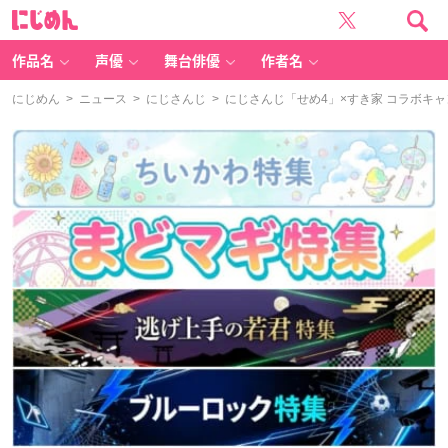
に
じ
め
ん
作品名
声優
舞台俳優
作者名
にじめん
>
ニュース
>
にじさんじ
> にじさんじ「せめ4」×すき家 コラボ