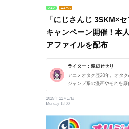
フェア
ニュース
「にじさんじ 3SKM×
キャンペーン開催！本
アファイルを配布
ライター：
渡辺せせり
アニメオタク歴20年。オタ
ジャンプ系の漫画やそれを原
2025年 11月17日
Monday 18:00