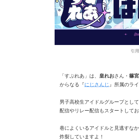
引
「すぷれあ」は、
皇れお
さん・
篠宮
からなる『
にじさんじ
』所属のライ
男子高校生アイドルグループとして、
配信やリレー配信もスタートしてお
巷によくいるアイドルと見逃すなか
炸裂していますよ！