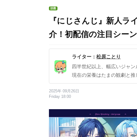
話題
『にじさんじ』新人ラ
介！初配信の注目シー
ライター：
松原ことり
四半世紀以上、幅広いジャン
現在の栄養はたまの観劇と推
2025年 09月26日
Friday 18:00