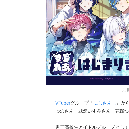
引
VTuber
グループ『
にじさんじ
』か
ゆのさん・城瀬いすみさん・花籠つ
男子高校生アイドルグループとして