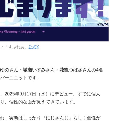
用：「すぷれあ」
公式X
ゆの
さん・
城瀬いすみ
さん・
花籠つばさ
さんの4名
バーユニットです。
2025年9月17日（水）にデビュー。すでに個人
り、個性的な面が見えてきています。
れ。実態はしっかり『にじさんじ』らしく個性が