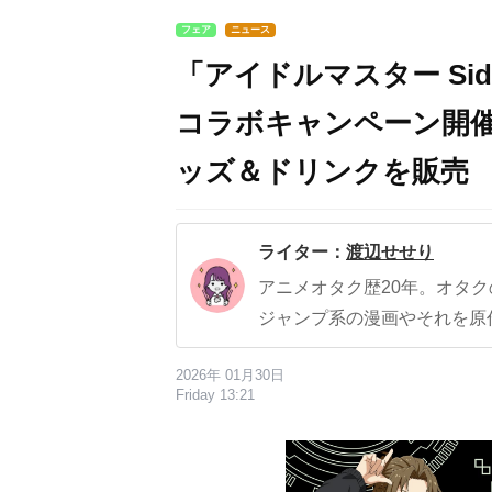
フェア
ニュース
「アイドルマスター Si
コラボキャンペーン開
ッズ＆ドリンクを販売
ライター：
渡辺せせり
アニメオタク歴20年。オタ
ジャンプ系の漫画やそれを原
2026年 01月30日
Friday 13:21