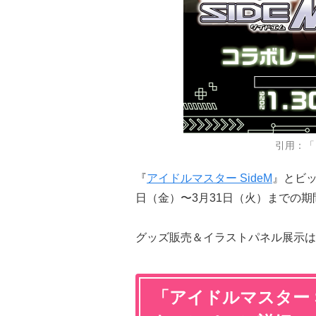
引用：「
『
アイドルマスター SideM
』とビッ
日（金）〜3月31日（火）までの
グッズ販売＆イラストパネル展示は
「アイドルマスター 