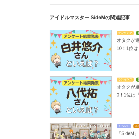
アイドルマスター SideMの関連記事
ランキング
オタクが
10！1位
ランキング
オタクが選
0！1位は
イベント
ニ
『Side