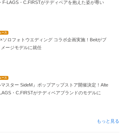
imo・F-LAGS・C.FIRSTがテディベアを抱えた姿が尊い
ュース
M』×ソロフォトウエディング コラボ企画実施！Beitがブ
イメージモデルに就任
ュース
マスター SideM』ポップアップストア開催決定！Alte
F-LAGS・C.FIRSTがテディベアブランドのモデルに
もっと見る