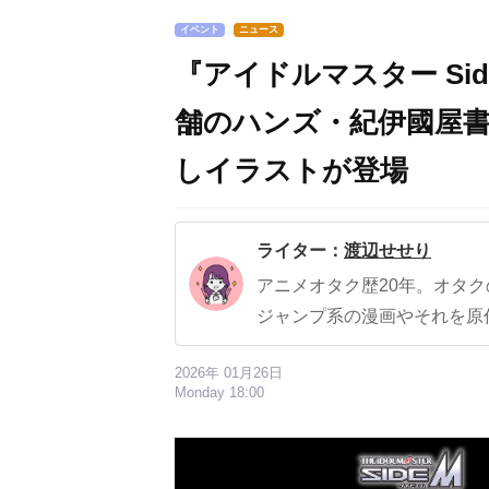
イベント
ニュース
『アイドルマスター Side
舗のハンズ・紀伊國屋
しイラストが登場
ライター：
渡辺せせり
アニメオタク歴20年。オタ
ジャンプ系の漫画やそれを原
2026年 01月26日
Monday 18:00