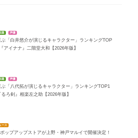
話題
声優
選ぶ「白井悠介が演じるキャラクター」ランキングTOP
は『アイナナ』二階堂大和【2026年版】
話題
声優
ぶ「八代拓が演じるキャラクター」ランキングTOP1
『るろ剣』相楽左之助【2026年版】
ュース
M』ポップアップストアが上野・神戸マルイで開催決定！