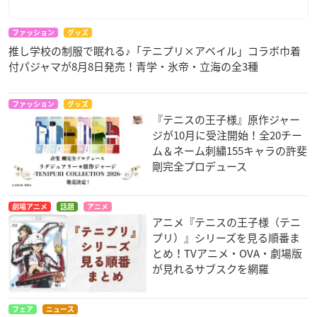
ファッション
グッズ
推し学校の制服で眠れる♪「テニプリ×アベイル」コラボ巾着
付パジャマが8月8日発売！青学・氷帝・立海の全3種
ファッション
グッズ
『テニスの王子様』原作ジャー
ジが10月に受注開始！全20チー
ム＆ネーム刺繍155キャラの許斐
剛完全プロデュース
劇場アニメ
話題
アニメ
アニメ『テニスの王子様（テニ
プリ）』シリーズを見る順番ま
とめ！TVアニメ・OVA・劇場版
が見れるサブスクを網羅
フェア
ニュース