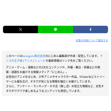
記事の内容について報告する
このページは
kusuguru株式会社
のにじめん編集部が作成・配信しています。
テ
ニスの王子様
/
アニメ
/
ニュース
の最新情報はリンク先をご覧ください。
アニメ・ゲーム・漫画などの2次元コンテンツや、声優・舞台・俳優などの情
報・話題をお届けする情報メディア「にじめん」。
女性向けアニメをはじめ、少年アニメやキャラクター作品、VTuberなどストリー
マーにも幅を広げ、オタクが気になる情報を幅広くお届けしています。
さらに、アンケート・ランキング・オタ活（推し活）お役立ち情報など、女性オ
タクがワクワク楽しめるようなコンテンツも発信しています。