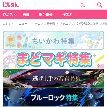
に
じ
め
ん
作品名
声優
舞台俳優
作者名
にじめん
>
ニュース
>
テニスの王子様
> 『テニプリ』J-WORLDに突然の