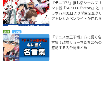
『テニプリ』推し活シールプリ
ント機「SUKELU factory」とコ
ラボ♪7月31日より学生証風クリ
アトレカ＆ペンライトが作れる
話題
マンガ
『テニスの王子様』心に響く名
言集！越前リョーマたち20名の
感動する名台詞まとめ