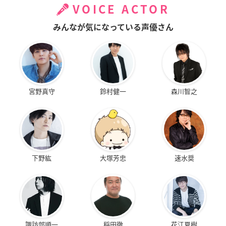
VOICE ACTOR
みんなが気になっている声優さん
宮野真守
鈴村健一
森川智之
下野紘
大塚芳忠
速水奨
諏訪部順一
稲田徹
花江夏樹