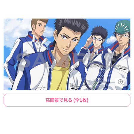
高画質で見る (全1枚)