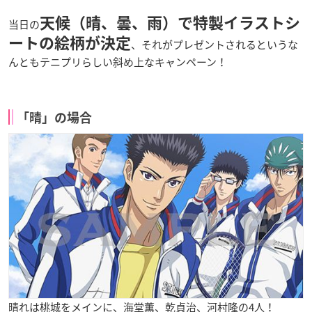
天候（晴、曇、雨）で特製イラストシ
当日の
ートの絵柄が決定
、それがプレゼントされるというな
んともテニプリらしい斜め上なキャンペーン！
「晴」の場合
晴れは桃城をメインに、海堂薫、乾貞治、河村隆の4人！