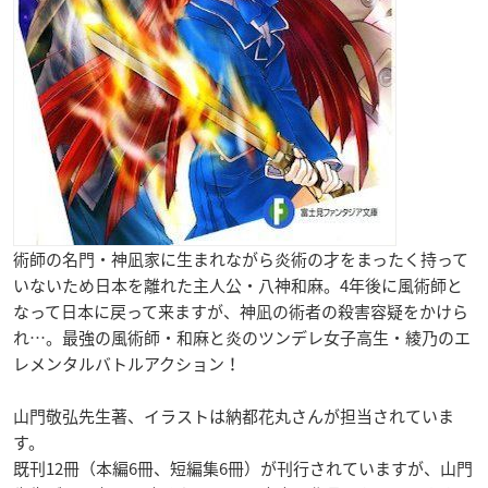
術師の名門・神凪家に生まれながら炎術の才をまったく持って
いないため日本を離れた主人公・八神和麻
。4年後に風術師と
なって日本に戻って来ますが、神凪の術者の殺害容疑をかけら
れ…。最強の風術師・和麻と炎のツンデレ女子高生・綾乃のエ
レメンタルバトルアクション！
山門敬弘
先生著、イラストは
納都花丸
さんが担当されていま
す。
既刊12冊（本編6冊、短編集6冊）が刊行されていますが、山門