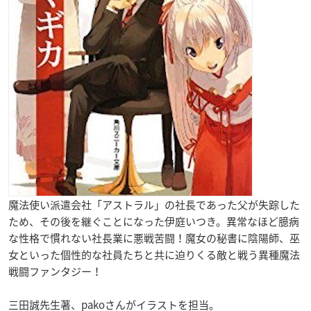
魔法使い
派遣会社
「アストラル」の社長であった父が失踪した
ため、その後を継ぐことになった伊庭いつき。異常なほど臆病
な性格で慣れない社長業に悪戦苦闘！魔女の秘書に陰陽師、巫
女といった個性的な社員たちと共に迫りくる敵と戦う異種魔法
戦闘ファンタジー！
三田誠
先生著、pakoさんがイラストを担当。