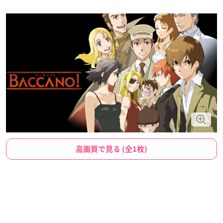
高画質で見る (全1枚)