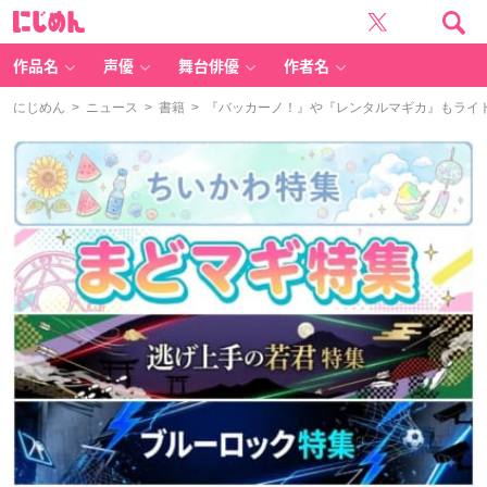
に
じ
め
ん
作品名
声優
舞台俳優
作者名
にじめん
>
ニュース
>
書籍
> 『バッカーノ！』や『レンタルマギカ』もライ