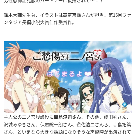
男性恐怖症克服のパートナーに抜擢されて…！？
鈴木大輔
先生著、イラストは
高苗京鈴
さんが担当。第16回
ファ
ンタジア長編小説大賞
佳作受賞作。
主人公の二ノ宮峻護役に
、その他、成田剣さん、
間島淳司
さん
沢城みゆきさん、保志総一朗さん、遊佐浩二さんら、寺島拓篤
さん、といまなら大きな話題になりそうな声優陣が出演されて