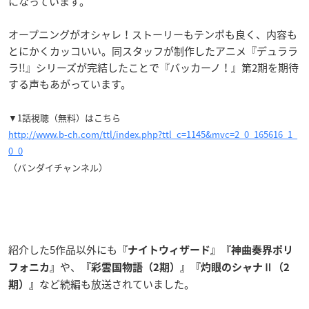
になっています。
オープニングがオシャレ！ストーリーもテンポも良く、内容も
とにかくカッコいい。同スタッフが制作したアニメ『デュララ
ラ!!』シリーズが完結したことで『バッカーノ！』第2期を期待
する声もあがっています。
▼1話視聴（無料）はこちら
http://www.b-ch.com/ttl/index.php?ttl_c=1145&mvc=2_0_165616_1_
0_0
（バンダイチャンネル）
紹介した5作品以外にも
『ナイトウィザード』
『
神曲奏界ポリ
や、
フォニカ
』
『彩雲国物語（2期）
』『灼眼のシャナⅡ（2
など続編も放送されていました。
期）』