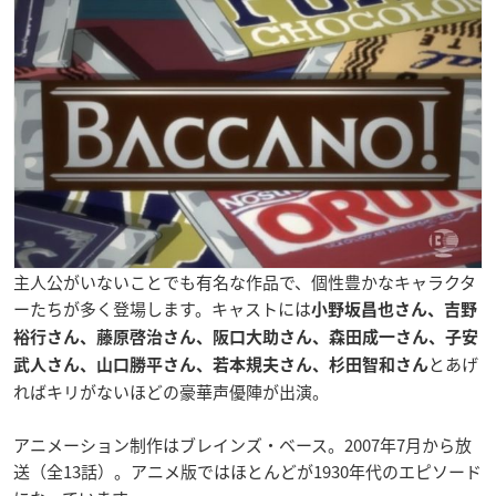
主人公がいないことでも有名な作品で、個性豊かなキャラクタ
ーたちが多く登場します。キャストには
小野坂昌也さん、吉野
裕行さん、藤原啓治さん、阪口大助さん、森田成一さん、子安
とあげ
武人さん、山口勝平さん、若本規夫さん、杉田智和さん
ればキリがないほどの豪華声優陣が出演。
アニメーション制作はブレインズ・ベース。2007年7月から放
送（全13話）。アニメ版ではほとんどが1930年代のエピソード