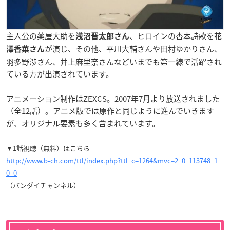
主人公の薬屋大助を
、ヒロインの杏本詩歌を
浅沼晋太郎さん
花
が演じ、その他、平川大輔さんや田村ゆかりさん、
澤
香菜さん
羽多野渉
さん、井上麻里奈さんなどいまでも第一線で活躍され
ている方が出演されています。
アニメーション制作はZEXCS。2007年7月より放送されました
（全12話）。アニメ版では原作と同じように進んでいきます
が、オリジナル要素も多く含まれています。
▼1話視聴（無料）はこちら
http://www.b-ch.com/ttl/index.php?ttl_c=1264&mvc=2_0_113748_1_
0_0
（バンダイチャンネル）