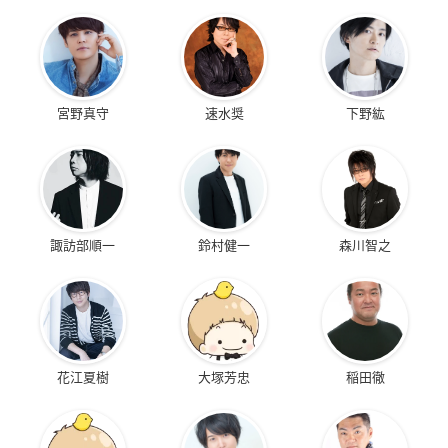
宮野真守
速水奨
下野紘
諏訪部順一
鈴村健一
森川智之
花江夏樹
大塚芳忠
稲田徹