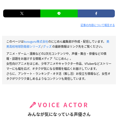
記事の内容について報告する
このページは
kusuguru株式会社
のにじめん編集部が作成・配信しています。
美
男高校地球防衛部シリーズ
/
グッズ
の最新情報はリンク先をご覧ください。
アニメ・ゲーム・漫画などの2次元コンテンツや、声優・舞台・俳優などの情
報・話題をお届けする情報メディア「にじめん」。
女性向けアニメをはじめ、少年アニメやキャラクター作品、VTuberなどストリー
マーにも幅を広げ、オタクが気になる情報を幅広くお届けしています。
さらに、アンケート・ランキング・オタ活（推し活）お役立ち情報など、女性オ
タクがワクワク楽しめるようなコンテンツも発信しています。
VOICE ACTOR
みんなが気になっている声優さん