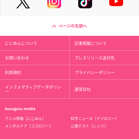
ページの先頭へ
にじめんについて
記事掲載について
お問い合わせ
プレスリリース送付先
利用規約
プライバシーポリシー
インフォマティブデータポリシ
運営会社
ー
kusuguru
media
アニメ情報［にじめん］
科学ニュース［ナゾロジー］
メンタルケア［ココロジー］
心理テスト［シンリ］