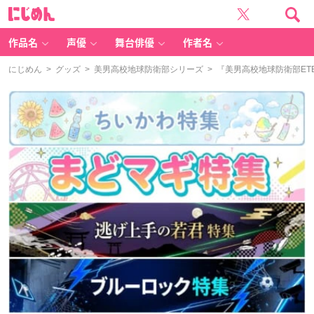
に
じ
め
ん
作品名
声優
舞台俳優
作者名
にじめん
>
グッズ
>
美男高校地球防衛部シリーズ
> 『美男高校地球防衛部ET