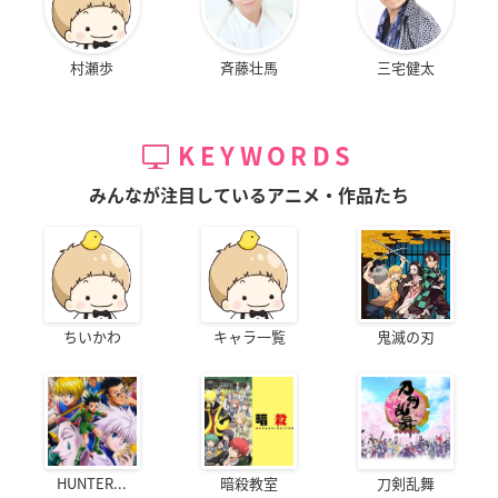
村瀬歩
斉藤壮馬
三宅健太
KEYWORDS
みんなが注目しているアニメ・作品たち
ちいかわ
キャラ一覧
鬼滅の刃
HUNTER...
暗殺教室
刀剣乱舞