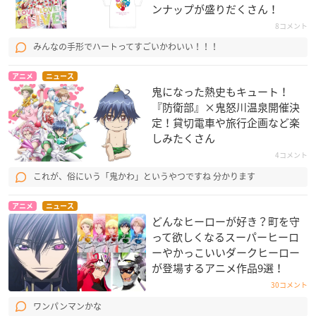
ンナップが盛りだくさん！
8コメント
みんなの手形でハートってすごいかわいい！！！
アニメ
ニュース
鬼になった熱史もキュート！
『防衛部』×鬼怒川温泉開催決
定！貸切電車や旅行企画など楽
しみたくさん
4コメント
これが、俗にいう「鬼かわ」というやつですね 分かります
アニメ
ニュース
どんなヒーローが好き？町を守
って欲しくなるスーパーヒーロ
ーやかっこいいダークヒーロー
が登場するアニメ作品9選！
30コメント
ワンパンマンかな