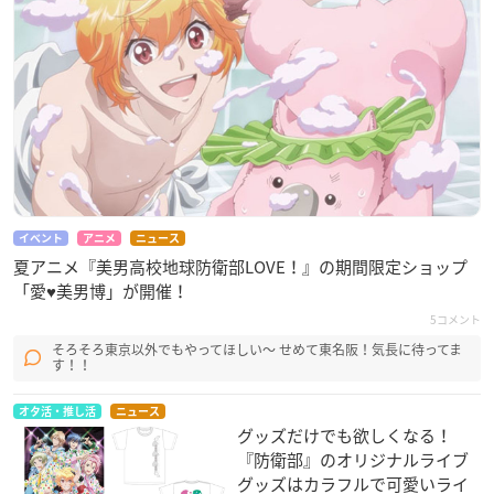
イベント
アニメ
ニュース
夏アニメ『美男高校地球防衛部LOVE！』の期間限定ショップ
「愛♥美男博」が開催！
5コメント
そろそろ東京以外でもやってほしい〜 せめて東名阪！気長に待ってま
す！！
オタ活・推し活
ニュース
グッズだけでも欲しくなる！
『防衛部』のオリジナルライブ
グッズはカラフルで可愛いライ