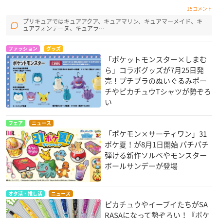
15コメント
プリキュアではキュアアクア、キュアマリン、キュアマーメイド、キ
ュアフォンテーヌ、キュアラ…
ファッション
グッズ
「ポケットモンスター×しまむ
ら」コラボグッズが7月25日発
売！プチプラのぬいぐるみポー
チやピカチュウTシャツが勢ぞろ
い
フェア
ニュース
「ポケモン×サーティワン」31
ポケ夏！が8月1日開始 パチパチ
弾ける新作ソルベやモンスター
ボールサンデーが登場
オタ活・推し活
ニュース
ピカチュウやイーブイたちがSA
RASAになって勢ぞろい！『ポケ