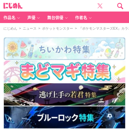
に
じ
め
ん
作品名
声優
舞台俳優
作者名
にじめん
>
ニュース
>
ポケットモンスター
> 『ポケモンマスターズEX』カ