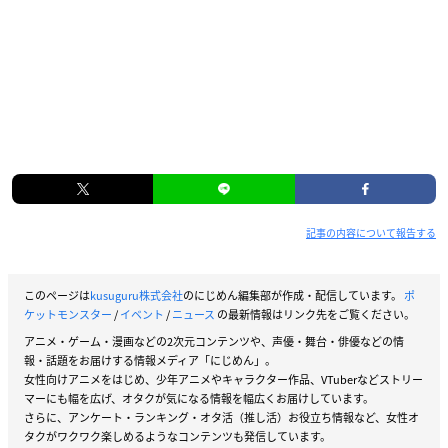
記事の内容について報告する
このページは
kusuguru株式会社
のにじめん編集部が作成・配信しています。
ポ
ケットモンスター
/
イベント
/
ニュース
の最新情報はリンク先をご覧ください。
アニメ・ゲーム・漫画などの2次元コンテンツや、声優・舞台・俳優などの情
報・話題をお届けする情報メディア「にじめん」。
女性向けアニメをはじめ、少年アニメやキャラクター作品、VTuberなどストリー
マーにも幅を広げ、オタクが気になる情報を幅広くお届けしています。
さらに、アンケート・ランキング・オタ活（推し活）お役立ち情報など、女性オ
タクがワクワク楽しめるようなコンテンツも発信しています。