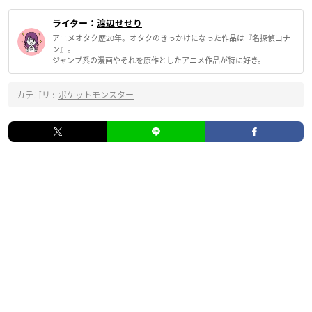
ライター：
渡辺せせり
アニメオタク歴20年。オタクのきっかけになった作品は『名探偵コナ
ン』。
ジャンプ系の漫画やそれを原作としたアニメ作品が特に好き。
カテゴリ :
ポケットモンスター