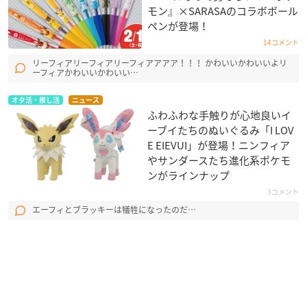
モン』×SARASAのコラボボール
ペンが登場！
14コメント
リーフィアリーフィアリーフィアアアア！！！ かわいいかわいいよリ
ーフィアかわいいかわいい…
オタ活・推し活
ニュース
ふわふわな手触りが心地良いイ
ーブイたちのぬいぐるみ「I LOV
E EIEVUI」が登場！ニンフィア
やサンダースたち進化系ポケモ
ンがラインナップ
3コメント
エーフィとブラッキーは犠牲になったのだ…