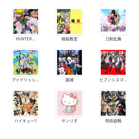
HUNTER...
暗殺教室
刀剣乱舞
アイドリッシ...
銀魂
ヒプノシスマ...
ハイキュー!!
サンリオ
呪術廻戦