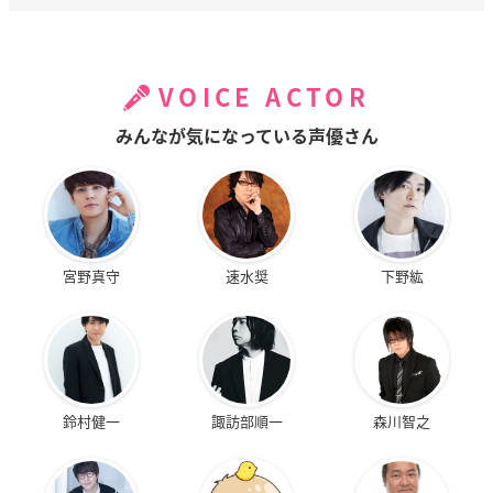
VOICE ACTOR
みんなが気になっている声優さん
宮野真守
速水奨
下野紘
鈴村健一
諏訪部順一
森川智之