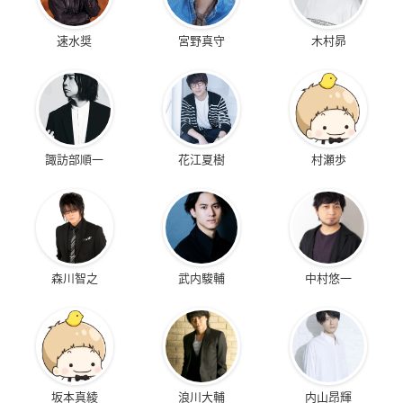
速水奨
宮野真守
木村昴
諏訪部順一
花江夏樹
村瀬歩
森川智之
武内駿輔
中村悠一
坂本真綾
浪川大輔
内山昂輝