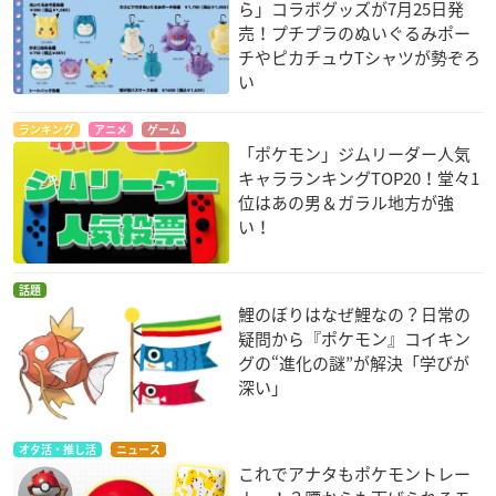
ら」コラボグッズが7月25日発
売！プチプラのぬいぐるみポー
チやピカチュウTシャツが勢ぞろ
い
ランキング
アニメ
ゲーム
「ポケモン」ジムリーダー人気
キャラランキングTOP20！堂々1
位はあの男＆ガラル地方が強
い！
話題
鯉のぼりはなぜ鯉なの？日常の
疑問から『ポケモン』コイキン
グの“進化の謎”が解決「学びが
深い」
オタ活・推し活
ニュース
これでアナタもポケモントレー