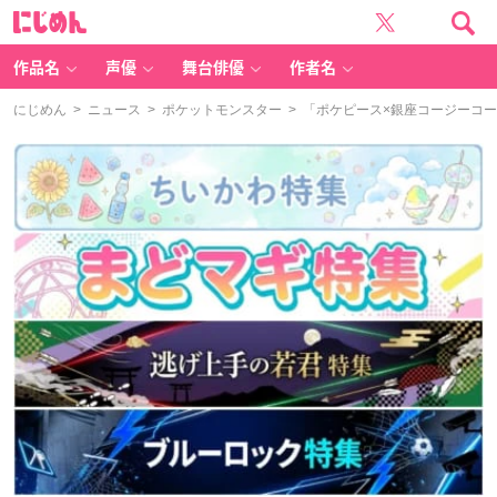
に
じ
め
ん
作品名
声優
舞台俳優
作者名
にじめん
>
ニュース
>
ポケットモンスター
> 「ポケピース×銀座コージーコ