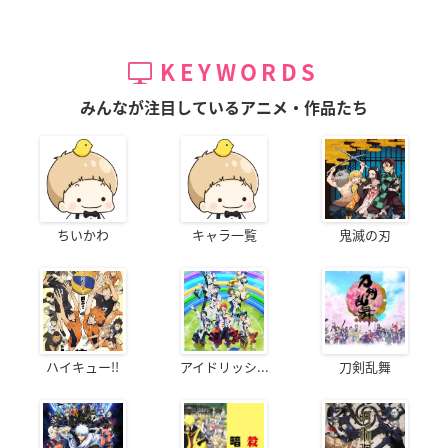
KEYWORDS
みんなが注目しているアニメ・作品たち
ちいかわ
キャラ一覧
鬼滅の刃
ハイキュー!!
アイドリッシ...
刀剣乱舞