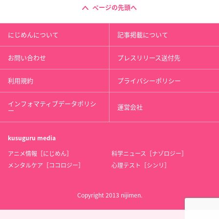
ページの先頭へ
にじめんについて
記事掲載について
お問い合わせ
プレスリリース送付先
利用規約
プライバシーポリシー
インフォマティブデータポリシ
運営会社
ー
kusuguru
media
アニメ情報［にじめん］
科学ニュース［ナゾロジー］
メンタルケア［ココロジー］
心理テスト［シンリ］
Copyright 2013 nijimen.