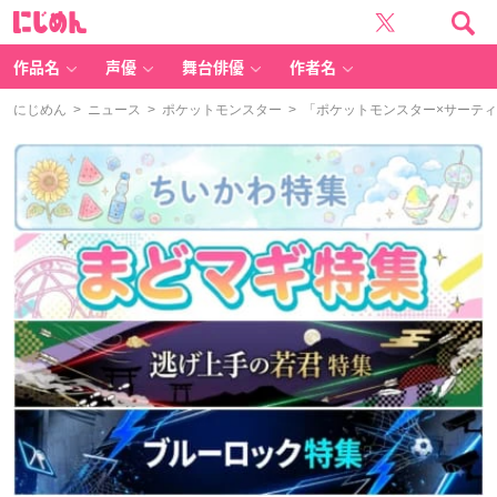
に
じ
め
ん
作品名
声優
舞台俳優
作者名
にじめん
>
ニュース
>
ポケットモンスター
> 「ポケットモンスター×サーテ