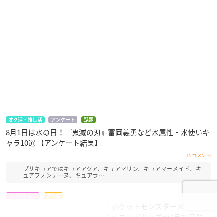
オタ活・推し活
アンケート
話題
8月1日は水の日！『鬼滅の刃』冨岡義勇など水属性・水使いキ
ャラ10選 【アンケート結果】
15コメント
プリキュアではキュアアクア、キュアマリン、キュアマーメイド、キ
ュアフォンテーヌ、キュアラ…
ファッション
グッズ
「ポケットモンスター×しまむ
ら」コラボグッズが7月25日発