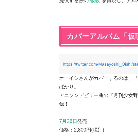
提供する際の”
仮歌
”を再現し、アル
カバーアルバム「仮
https://twitter.com/Masayoshi_Oishi/
オーイシさんがカバーするのは、『
ばかり。
アニソンデビュー曲の『月刊少女野
録！
7月26日
発売
価格：2,800円(税別)