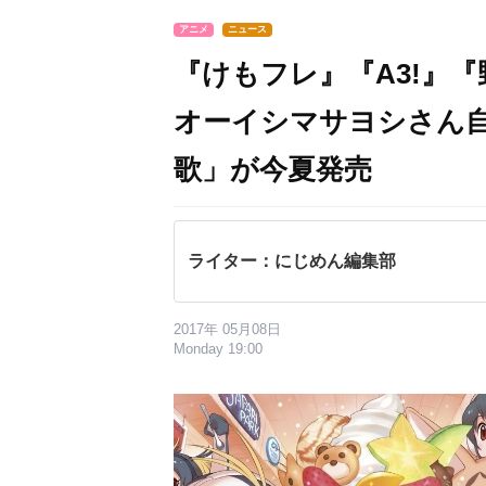
アニメ
ニュース
『けもフレ』『A3!』
オーイシマサヨシさん
歌」が今夏発売
ライター：にじめん編集部
2017年 05月08日
Monday 19:00