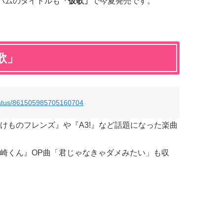
バムのタイトルも
「仮歌」
で今夏発売です。
歌」
status/861505985705160704
けものフレンズ』や『A3!』など話題になった楽曲
崎くん』OP曲「君じゃなきゃダメみたい」も収