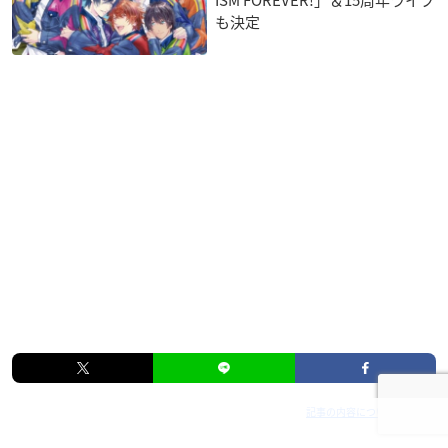
ISM FOREVER!」＆15周年ライブ
も決定
記事の内容について報告する