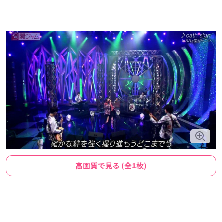
高画質で見る (全1枚)