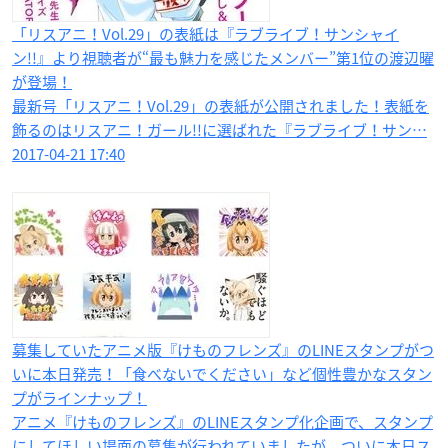
「リスアニ！Vol.29」の表紙は『ラブライブ！サンシャイ
ン!!』より視聴者が“最も魅力を感じたメンバー”第1位の渡辺曜
が登場！
最新号「リスアニ！Vol.29」の表紙が公開されました！表紙を
飾るのはリスアニ！ガール!!に選ばれた『ラブライブ！サン…
2017-04-21 17:40
募集していたアニメ版『けものフレンズ』のLINEスタンプがつ
いに本日発売！「食べないでください」など個性豊かなスタン
プがラインナップ！
アニメ『けものフレンズ』のLINEスタンプ化企画で、スタンプ
にしてほしい場面の募集が行われていましたが、ついに本日ス