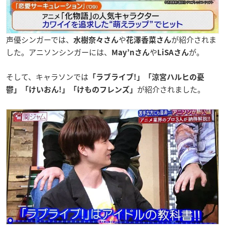
声優シンガーでは、
や
が紹介されま
水樹奈々さん
花澤香菜さん
した。アニソンシンガーには、
や
が。
May’nさん
LiSAさん
そして、キャラソンでは
「ラブライブ!」「涼宮ハルヒの憂
が紹介されました。
鬱」「けいおん!」「けものフレンズ」