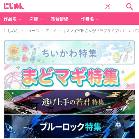
に
じ
め
ん
作品名
声優
舞台俳優
作者名
にじめん
>
ニュース
>
アニメ
> キスマイ宮田さんが『ラブライブ!』について