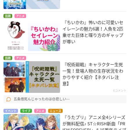
話題
アニメ
『ちいかわ』怖いのに可愛いセ
イレーンの魅力6選！人魚を2匹
乗せた巨体と喋り方のギャップ
が尊い
話題
アニメ
『呪術廻戦』キャラクター生死
一覧！登場人物の生存状況をわ
かりやすく紹介【ネタバレ注
意】
6コメント
五条悟死んじゃったのは😞悲しい⋯
イベント
ライブ
アニメ
ニュース
『うたプリ』アニメ全4シリーズ
が無料配信♪ ST☆RISH新曲「PR