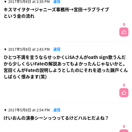
2017年5月8日 at 2:30 PM
返信
キスマイヲタ→ジャニーズ事務所→宮田→ラブライブ
という金の流れ
0
2017年5月8日 at 2:43 PM
返信
ひとつ不満を言うならせっかくLiSAさんがoath sign歌うんだ
から少しくらいFateの解説あってもよかったんじゃないかと。
宮田くんがFateの説明しようとしたのにそれを遮った錦戸くん
しばらく恨みます(笑)
0
2017年5月8日 at 2:54 PM
返信
けいおんの演奏シーンっつってるけどハルヒだよね？
0