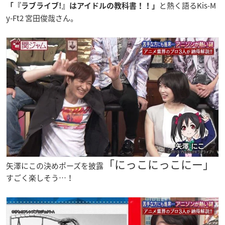
と熱く語るKis-M
「『ラブライブ!』はアイドルの教科書！！」
y-Ft2 宮田俊哉さん。
「にっこにっこにー」
矢澤にこの決めポーズを披露
すごく楽しそう…！