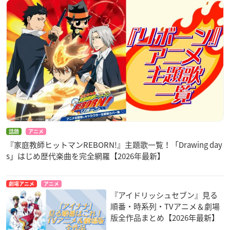
話題
アニメ
『家庭教師ヒットマンREBORN!』主題歌一覧！「Drawing day
s」はじめ歴代楽曲を完全網羅【2026年最新】
劇場アニメ
アニメ
『アイドリッシュセブン』見る
順番・時系列・TVアニメ＆劇場
版全作品まとめ【2026年最新】