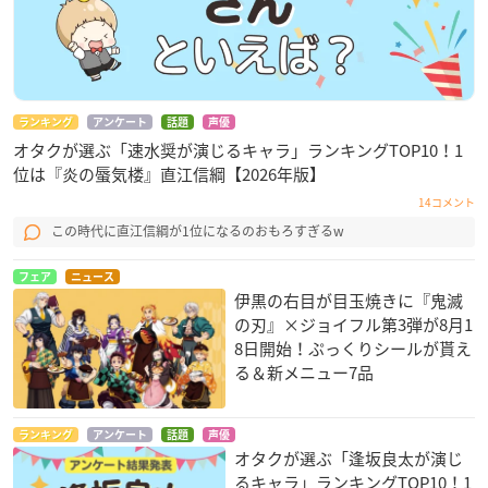
ランキング
アンケート
話題
声優
オタクが選ぶ「速水奨が演じるキャラ」ランキングTOP10！1
位は『炎の蜃気楼』直江信綱【2026年版】
14コメント
この時代に直江信綱が1位になるのおもろすぎるw
フェア
ニュース
伊黒の右目が目玉焼きに『鬼滅
の刃』×ジョイフル第3弾が8月1
8日開始！ぷっくりシールが貰え
る＆新メニュー7品
ランキング
アンケート
話題
声優
オタクが選ぶ「逢坂良太が演じ
るキャラ」ランキングTOP10！1