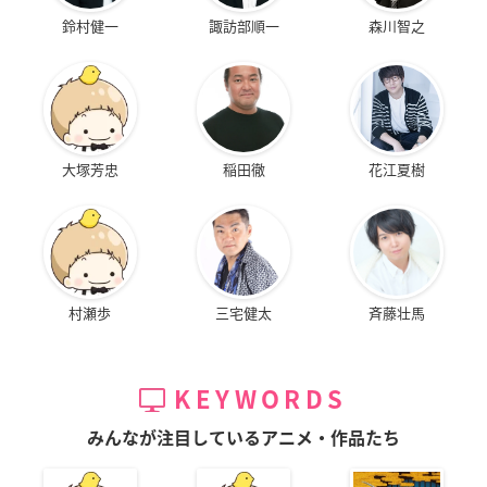
鈴村健一
諏訪部順一
森川智之
大塚芳忠
稲田徹
花江夏樹
村瀬歩
三宅健太
斉藤壮馬
KEYWORDS
みんなが注目しているアニメ・作品たち