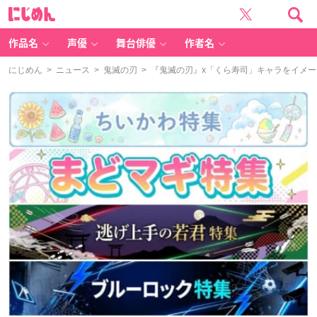
に
じ
め
ん
作品名
声優
舞台俳優
作者名
にじめん
>
ニュース
>
鬼滅の刃
> 『鬼滅の刃』x「くら寿司」キャラをイメ