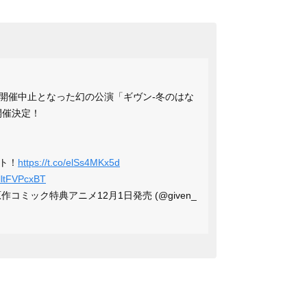
開催中止となった幻の公演「ギヴン-冬のはな
開催決定！
ト！
https://t.co/elSs4MKx5d
o/lltFVPcxBT
コミック特典アニメ12月1日発売 (@given_