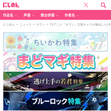
に
じ
め
ん
作品名
声優
舞台俳優
作者名
にじめん
>
ニュース
>
ギヴン
> TVアニメ『ギヴン』主要キャラが集結したL