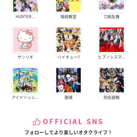
HUNTER...
暗殺教室
刀剣乱舞
サンリオ
ハイキュー!!
ヒプノシスマ...
アイドリッシ...
銀魂
呪術廻戦
OFFICIAL SNS
フォローしてより楽しいオタクライフ！