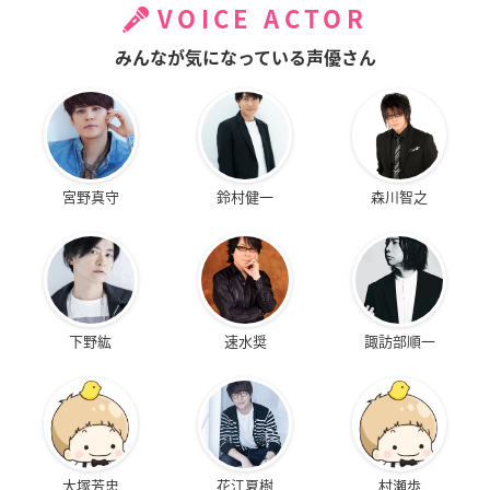
VOICE ACTOR
みんなが気になっている声優さん
宮野真守
鈴村健一
森川智之
下野紘
速水奨
諏訪部順一
大塚芳忠
花江夏樹
村瀬歩