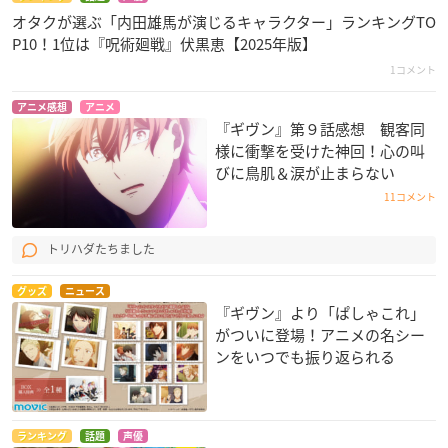
オタクが選ぶ「内田雄馬が演じるキャラクター」ランキングTO
P10！1位は『呪術廻戦』伏黒恵【2025年版】
1コメント
アニメ感想
アニメ
『ギヴン』第９話感想 観客同
様に衝撃を受けた神回！心の叫
びに鳥肌＆涙が止まらない
11コメント
トリハダたちました
グッズ
ニュース
『ギヴン』より「ぱしゃこれ」
がついに登場！アニメの名シー
ンをいつでも振り返られる
ランキング
話題
声優