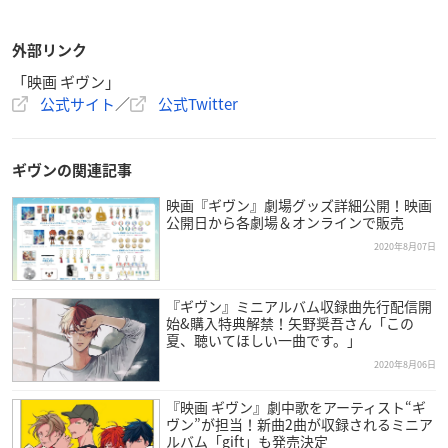
外部リンク
「映画 ギヴン」
公式サイト
／
公式Twitter
ギヴンの関連記事
映画『ギヴン』劇場グッズ詳細公開！映画
公開日から各劇場＆オンラインで販売
2020年8月07日
『ギヴン』ミニアルバム収録曲先行配信開
始&購入特典解禁！矢野奨吾さん「この
夏、聴いてほしい一曲です。」
2020年8月06日
『映画 ギヴン』劇中歌をアーティスト“ギ
ヴン”が担当！新曲2曲が収録されるミニア
ルバム「gift」も発売決定