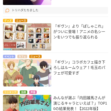
トリハダたちました
グッズ
ニュース
『ギヴン』より「ぱしゃこれ」
がついに登場！アニメの名シー
ンをいつでも振り返られる
イベント
カフェ
ニュース
「ギヴン」コラボカフェ描き下
ろしはルームウェア！毛玉のパ
フェが可愛すぎ
ランキング
話題
声優
みんなが選ぶ「内田雄馬さんが
演じるキャラといえば？」TOP1
0の結果発表！【2022年版】