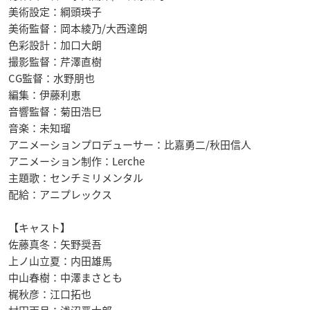
美術設定：綱頭瑛子
美術監督：岡本綾乃/大西達朗
色彩設計：加口大朗
撮影監督：芹澤直樹
CG監督：水野朋也
編集：伊藤利恵
音響監督：菊田浩巳
音楽：未知瑠
アニメーションプロデューサー：比嘉勇二/秋田信人
アニメーション制作：Lerche
主題歌：センチミリメンタル
配給：アニプレックス
【キャスト】
佐藤真冬：矢野奨吾
上ノ山立夏：内田雄馬
中山春樹：中澤まさとも
梶秋彦：江口拓也