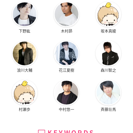
下野紘
木村昴
坂本真綾
浪川大輔
花江夏樹
森川智之
村瀬歩
中村悠一
斉藤壮馬
KEYWORDS