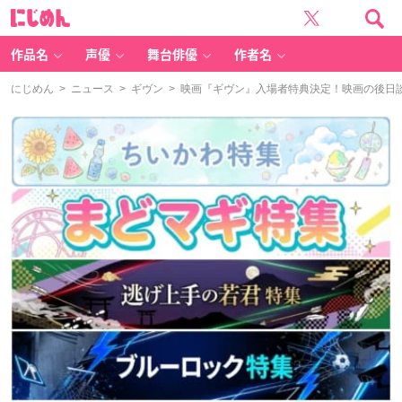
に
じ
め
ん
作品名
声優
舞台俳優
作者名
にじめん
>
ニュース
>
ギヴン
> 映画『ギヴン』入場者特典決定！映画の後日