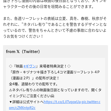
描き下ろし漫画の内容は映画の後日談となっており、メインキ
ャラクターのその後の日常を垣間みることができます。
また、各週リーフレットの表紙は立夏、真冬、春樹、秋彦がそ
れぞれに、”ネタバレ有り”であることを警告するデザインとな
っているので、警告をちゃんときいて不慮の事故に合わないよ
うお気をつけください！
◇『映画
#ギヴン
』来場者特典決定！◇
「原作・キヅナツキ描き下ろし4コマ漫画リーフレット４P
（漫画は２P）」の配布が決定！
全4種、週替わりでの配布です。
⚠️ネタバレ有り⚠️の映画後日談となっていますので、開くタ
イミングにご注意ください🤗
▼詳細は公式サイトへ
https://t.co/LilTvqoxUa
pic.twitter.c
om/cZMXntpR2c