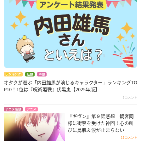
ランキング
話題
声優
オタクが選ぶ「内田雄馬が演じるキャラクター」ランキングTO
P10！1位は『呪術廻戦』伏黒恵【2025年版】
1コメント
アニメ感想
アニメ
『ギヴン』第９話感想 観客同
様に衝撃を受けた神回！心の叫
びに鳥肌＆涙が止まらない
11コメント