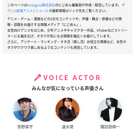
このページは
kusuguru株式会社
のにじめん編集部が作成・配信しています。
ギ
ヴン
/
劇場アニメ
/
ニュース
の最新情報はリンク先をご覧ください。
アニメ・ゲーム・漫画などの2次元コンテンツや、声優・舞台・俳優などの情
報・話題をお届けする情報メディア「にじめん」。
女性向けアニメをはじめ、少年アニメやキャラクター作品、VTuberなどストリー
マーにも幅を広げ、オタクが気になる情報を幅広くお届けしています。
さらに、アンケート・ランキング・オタ活（推し活）お役立ち情報など、女性オ
タクがワクワク楽しめるようなコンテンツも発信しています。
VOICE ACTOR
みんなが気になっている声優さん
宮野真守
速水奨
諏訪部順一