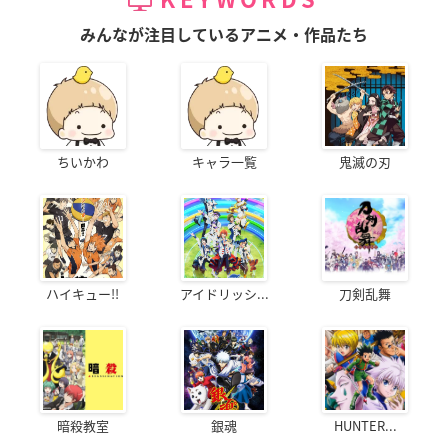
みんなが注目しているアニメ・作品たち
ちいかわ
キャラ一覧
鬼滅の刃
ハイキュー!!
アイドリッシ...
刀剣乱舞
暗殺教室
銀魂
HUNTER...