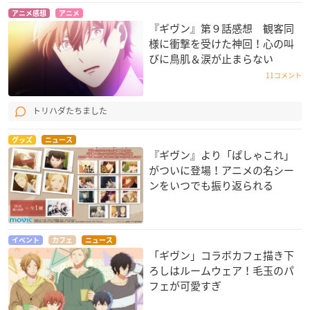
アニメ感想
アニメ
『ギヴン』第９話感想 観客同
様に衝撃を受けた神回！心の叫
びに鳥肌＆涙が止まらない
11コメント
トリハダたちました
グッズ
ニュース
『ギヴン』より「ぱしゃこれ」
がついに登場！アニメの名シー
ンをいつでも振り返られる
イベント
カフェ
ニュース
「ギヴン」コラボカフェ描き下
ろしはルームウェア！毛玉のパ
フェが可愛すぎ