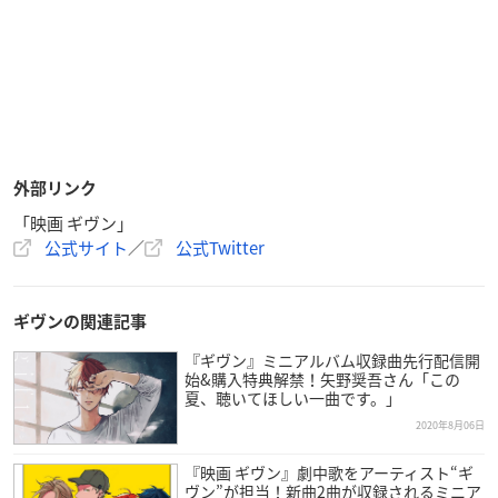
外部リンク
「映画 ギヴン」
公式サイト
／
公式Twitter
ギヴンの関連記事
『ギヴン』ミニアルバム収録曲先行配信開
始&購入特典解禁！矢野奨吾さん「この
夏、聴いてほしい一曲です。」
2020年8月06日
『映画 ギヴン』劇中歌をアーティスト“ギ
ヴン”が担当！新曲2曲が収録されるミニア