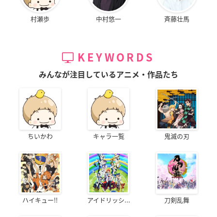
村瀬歩
中村悠一
斉藤壮馬
KEYWORDS
みんなが注目しているアニメ・作品たち
ちいかわ
キャラ一覧
鬼滅の刃
ハイキュー!!
アイドリッシ...
刀剣乱舞