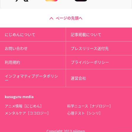
ページの先頭へ
にじめんについて
記事掲載について
お問い合わせ
プレスリリース送付先
利用規約
プライバシーポリシー
インフォマティブデータポリシ
運営会社
ー
kusuguru
media
アニメ情報［にじめん］
科学ニュース［ナゾロジー］
メンタルケア［ココロジー］
心理テスト［シンリ］
Copyright 2013 nijimen.