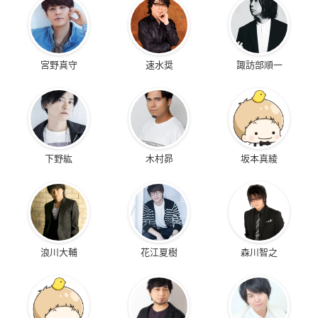
宮野真守
速水奨
諏訪部順一
下野紘
木村昴
坂本真綾
浪川大輔
花江夏樹
森川智之