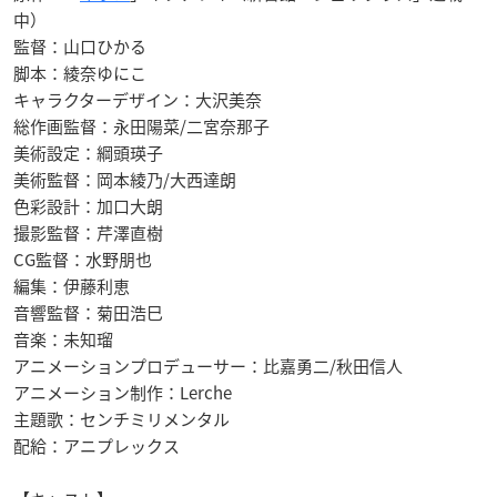
中）
監督：山口ひかる
脚本：綾奈ゆにこ
キャラクターデザイン：大沢美奈
総作画監督：永田陽菜/二宮奈那子
美術設定：綱頭瑛子
美術監督：岡本綾乃/大西達朗
色彩設計：加口大朗
撮影監督：芹澤直樹
CG監督：水野朋也
編集：伊藤利恵
音響監督：菊田浩巳
音楽：未知瑠
アニメーションプロデューサー：比嘉勇二/秋田信人
アニメーション制作：Lerche
主題歌：センチミリメンタル
配給：アニプレックス