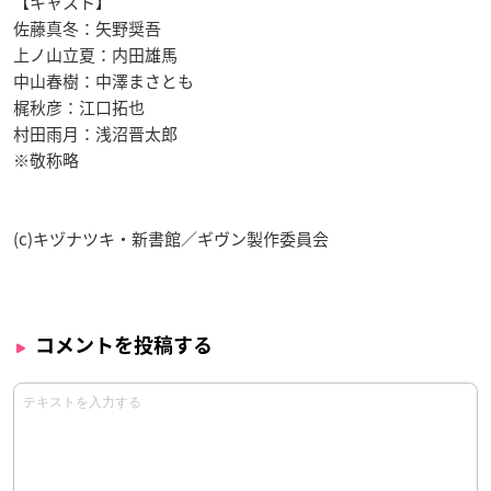
【キャスト】
佐藤真冬：矢野奨吾
上ノ山立夏：内田雄馬
中山春樹：中澤まさとも
梶秋彦：江口拓也
村田雨月：浅沼晋太郎
※敬称略
(c)キヅナツキ・新書館／ギヴン製作委員会
コメントを投稿する