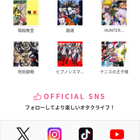
暗殺教室
銀魂
HUNTER...
呪術廻戦
ヒプノシスマ...
テニスの王子様
OFFICIAL SNS
フォローしてより楽しいオタクライフ！