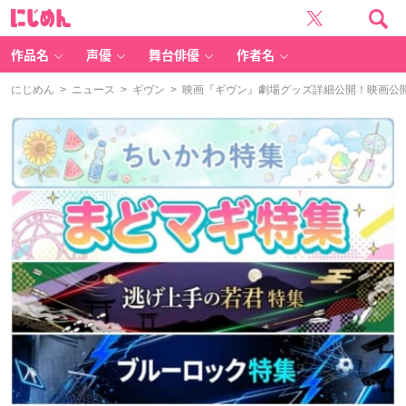
に
じ
め
ん
作品名
声優
舞台俳優
作者名
にじめん
>
ニュース
>
ギヴン
> 映画『ギヴン』劇場グッズ詳細公開！映画公