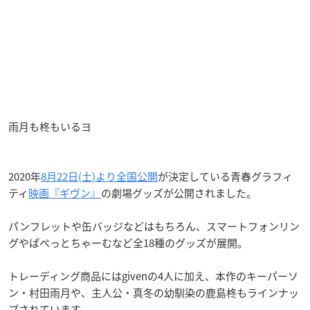
雨月も柊もいるヨ
2020年
8月22日(土)より全国公開
が決定している青春グラフィ
ティ
映画『ギヴン』
の劇場グッズが公開されました。
パンフレットや缶バッジなどはもちろん、スマートフォンリン
グやぱぺっとちゃーむなど全18種のグッズが展開。
トレーディング商品にはgivenの4人に加え、本作のキーパーソ
ン・村田雨月や、主人公・真冬の幼馴染の鹿島柊もラインナッ
プされています。