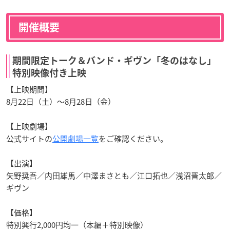
開催概要
期間限定トーク＆バンド・ギヴン「冬のはなし」
特別映像付き上映
【上映期間】
8月22日（土）〜8月28日（金）
【上映劇場】
公式サイトの
公開劇場一覧
をご確認ください。
【出演】
矢野奨吾／内田雄馬／中澤まさとも／江口拓也／浅沼晋太郎／
ギヴン
【価格】
特別興行2,000円均一（本編＋特別映像）