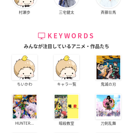
村瀬歩
三宅健太
斉藤壮馬
KEYWORDS
みんなが注目しているアニメ・作品たち
ちいかわ
キャラ一覧
鬼滅の刃
HUNTER...
暗殺教室
刀剣乱舞