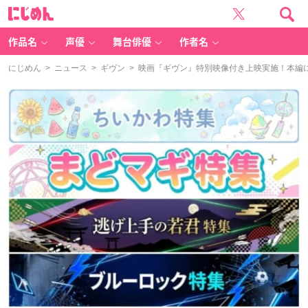
に
じ
め
ん
作品名
声優
舞台俳優
作者名
にじめん
>
ニュース
>
ギヴン
> 映画『ギヴン』特別映像付き上映実施！本編