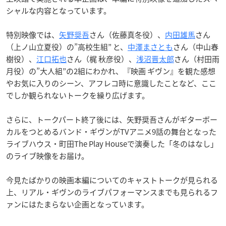
シャルな内容となっています。
特別映像では、
矢野奨吾
さん（佐藤真冬役）、
内田雄馬
さん
（上ノ山立夏役）の”高校生組” と、
中澤まさとも
さん（中山春
樹役）、
江口拓也
さん（梶 秋彦役）、
浅沼晋太郎
さん（村田雨
月役）の”大人組”の2組にわかれ、『映画 ギヴン』を観た感想
やお気に入りのシーン、アフレコ時に意識したことなど、ここ
でしか観られないトークを繰り広げます。
さらに、トークパート終了後には、矢野奨吾さんがギターボー
カルをつとめるバンド・ギヴンがTVアニメ9話の舞台となった
ライブハウス・町田The Play Houseで演奏した「冬のはなし」
のライブ映像をお届け。
今見たばかりの映画本編についてのキャストトークが見られる
上、リアル・ギヴンのライブパフォーマンスまでも見られるフ
ァンにはたまらない企画となっています。