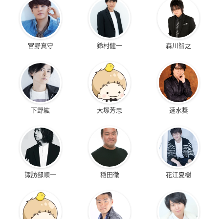
宮野真守
鈴村健一
森川智之
下野紘
大塚芳忠
速水奨
諏訪部順一
稲田徹
花江夏樹