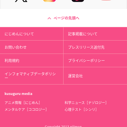
ページの先頭へ
にじめんについて
記事掲載について
お問い合わせ
プレスリリース送付先
利用規約
プライバシーポリシー
インフォマティブデータポリシ
運営会社
ー
kusuguru
media
アニメ情報［にじめん］
科学ニュース［ナゾロジー］
メンタルケア［ココロジー］
心理テスト［シンリ］
Copyright 2013 nijimen.