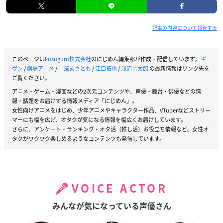
記事の内容について報告する
このページは
kusuguru株式会社
のにじめん編集部が作成・配信しています。
ギ
ヴン
/
劇場アニメ
/
中澤まさとも
/
江口拓也
/
浅沼晋太郎
の最新情報はリンク先を
ご覧ください。
アニメ・ゲーム・漫画などの2次元コンテンツや、声優・舞台・俳優などの情
報・話題をお届けする情報メディア「にじめん」。
女性向けアニメをはじめ、少年アニメやキャラクター作品、VTuberなどストリー
マーにも幅を広げ、オタクが気になる情報を幅広くお届けしています。
さらに、アンケート・ランキング・オタ活（推し活）お役立ち情報など、女性オ
タクがワクワク楽しめるようなコンテンツも発信しています。
VOICE ACTOR
みんなが気になっている声優さん