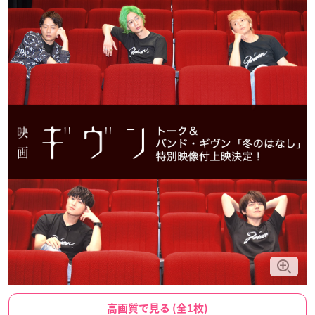
高画質で見る (全1枚)