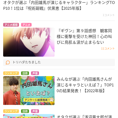
オタクが選ぶ「内田雄馬が演じるキャラクター」ランキングTO
P10！1位は『呪術廻戦』伏黒恵【2025年版】
1コメント
アニメ感想
アニメ
『ギヴン』第９話感想 観客同
様に衝撃を受けた神回！心の叫
びに鳥肌＆涙が止まらない
11コメント
トリハダたちました
ランキング
話題
声優
みんなが選ぶ「内田雄馬さんが
演じるキャラといえば？」TOP1
0の結果発表！【2022年版】
ランキング
話題
声優
オタクが選ぶ「浅沼晋太郎が演