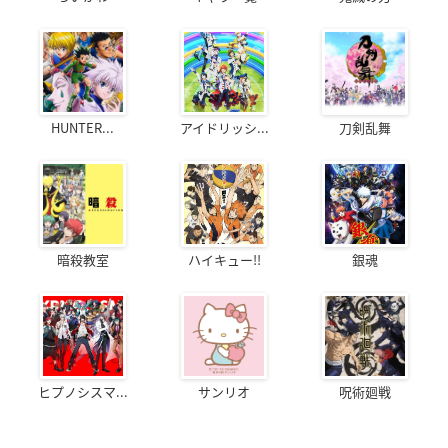
HUNTER...
アイドリッシ...
刀剣乱舞
暗殺教室
ハイキュー!!
銀魂
ヒプノシスマ...
サンリオ
呪術廻戦