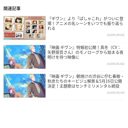
関連記事
『ギヴン』より「ぱしゃこれ」がついに登
場！アニメの名シーンをいつでも振り返ら
れる
2020年3月04日
『映画 ギヴン』特報初公開！真冬（CV：
矢野奨吾さん）のモノローグから始まる夜
明けを待つ映像に
2020年2月28日
『映画 ギヴン』朝焼けの渋谷に佇む春樹・
秋彦たちのキービジュ解禁＆5月16日公開
決定！主題歌はセンチミリメンタル続投
2020年2月14日