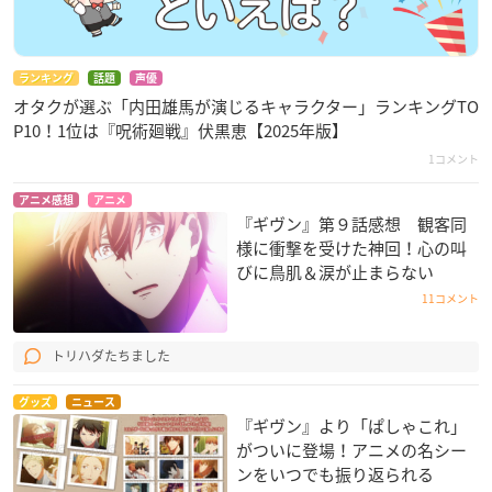
ランキング
話題
声優
オタクが選ぶ「内田雄馬が演じるキャラクター」ランキングTO
P10！1位は『呪術廻戦』伏黒恵【2025年版】
1コメント
アニメ感想
アニメ
『ギヴン』第９話感想 観客同
様に衝撃を受けた神回！心の叫
びに鳥肌＆涙が止まらない
11コメント
トリハダたちました
グッズ
ニュース
『ギヴン』より「ぱしゃこれ」
がついに登場！アニメの名シー
ンをいつでも振り返られる