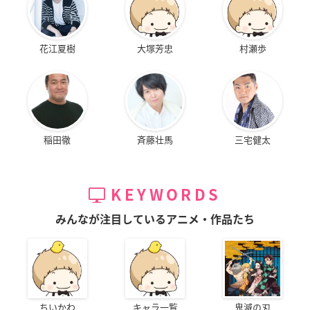
花江夏樹
大塚芳忠
村瀬歩
稲田徹
斉藤壮馬
三宅健太
KEYWORDS
みんなが注目しているアニメ・作品たち
ちいかわ
キャラ一覧
鬼滅の刃