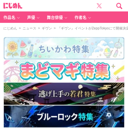
に
じ
め
ん
作品名
声優
舞台俳優
作者名
にじめん
>
ニュース
>
ギヴン
> 『ギヴン』イベントがZeppTokyoにて開