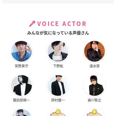
VOICE ACTOR
みんなが気になっている声優さん
宮野真守
下野紘
速水奨
諏訪部順一
鈴村健一
森川智之