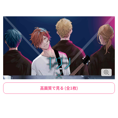
高画質で見る (全1枚)