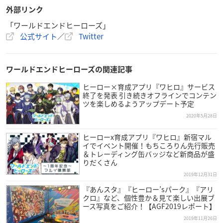
外部リンク
「ワールドエンドヒーローズ」
公式サイト
／
Twitter
ワールドエンドヒーローズの関連記事
ヒーロー×育成アプリ『ワヒロ』サービス
終了を発表 引き続きオフラインでコンテン
ツを楽しめるようアップデート予定
2020年5月28日
ヒーローx育成アプリ『ワヒロ』新宿マル
イでイベント開催！もちころりん先行販売
＆トレーディング缶バッジなど新商品が盛
りだくさん
2019年12月31日
『あんスタ』『ヒーロー’sパーク』『アリ
クロ』など、個性豊か＆見て楽しい出展ブ
ース写真をご紹介！【AGF2019レポート】
2019年11月26日