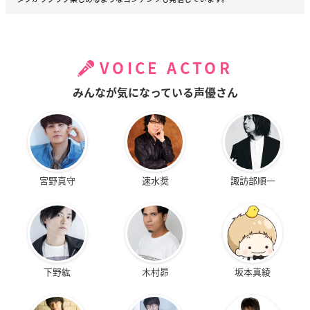
VOICE ACTOR
みんなが気になっている声優さん
宮野真守
速水奨
諏訪部順一
下野紘
木村昴
坂本真綾