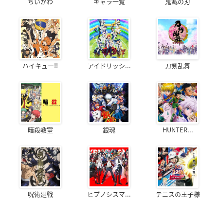
ちいかわ
キャラ一覧
鬼滅の刃
ハイキュー!!
アイドリッシ...
刀剣乱舞
暗殺教室
銀魂
HUNTER...
呪術廻戦
ヒプノシスマ...
テニスの王子様