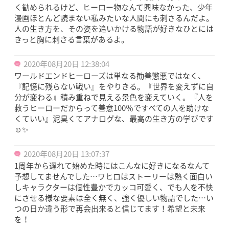
く勧められるけど、ヒーロー物なんて興味なかった、少年
漫画ほとんど読まない私みたいな人間にも刺さるんだよ。
人の生き方を、その姿を追いかける物語が好きなひとには
きっと胸に刺さる言葉があるよ。
2020年08月20日 12:38:04
ワールドエンドヒーローズは単なる勧善懲悪ではなく、
『記憶に残らない戦い』をやりきる。『世界を変えずに自
分が変わる』積み重ねで見える景色を変えていく。『人を
救うヒーローだからって善意100％ですべての人を助けな
くていい』泥臭くてアナログな、最高の生き方の学びです
☺️✨
2020年08月20日 13:07:37
1周年から遅れて始めた時にはこんなに好きになるなんて
予想してませんでした…ワヒロはストーリーは熱く面白い
しキャラクターは個性豊かでカッコ可愛く、でも人を不快
にさせる様な要素は全く無く、強く優しい物語でした…い
つの日か違う形で再会出来ると信じてます！希望と未来
を！