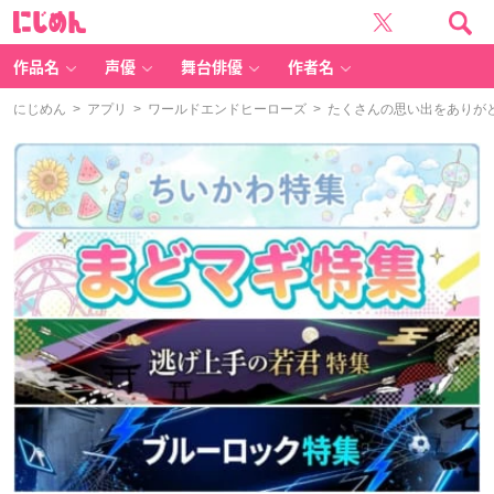
に
じ
め
ん
作品名
声優
舞台俳優
作者名
にじめん
>
アプリ
>
ワールドエンドヒーローズ
> たくさんの思い出をありが