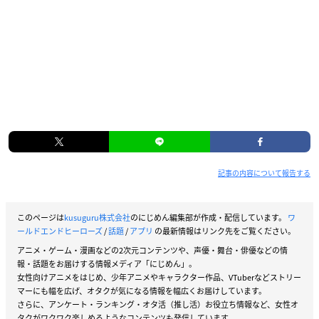
記事の内容について報告する
このページは
kusuguru株式会社
のにじめん編集部が作成・配信しています。
ワ
ールドエンドヒーローズ
/
話題
/
アプリ
の最新情報はリンク先をご覧ください。
アニメ・ゲーム・漫画などの2次元コンテンツや、声優・舞台・俳優などの情
報・話題をお届けする情報メディア「にじめん」。
女性向けアニメをはじめ、少年アニメやキャラクター作品、VTuberなどストリー
マーにも幅を広げ、オタクが気になる情報を幅広くお届けしています。
さらに、アンケート・ランキング・オタ活（推し活）お役立ち情報など、女性オ
タクがワクワク楽しめるようなコンテンツも発信しています。