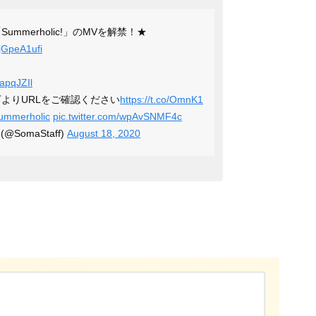
2 「Summerholic!」のMVを解禁！★
NjGpeA1ufi
6apqJZIl
よりURLをご確認ください
https://t.co/OmnK1
ummerholic
pic.twitter.com/wpAvSNMF4c
 (@SomaStaff)
August 18, 2020