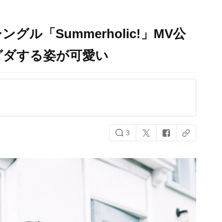
ル「Summerholic!」MV公
グダする姿が可愛い
3