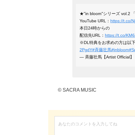
★"in bloom"シリーズ vol.
YouTube URL：
https://t.co/
本日24時からの
配信先URL：
https://t.co/KM
※DL特典をお求めの方は以下
2PgdY
#斉藤壮馬
#inbloom
#S
— 斉藤壮馬【Artist Official】
© SACRA MUSIC