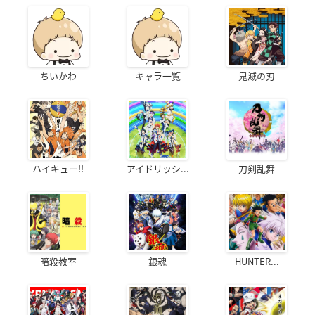
ちいかわ
キャラ一覧
鬼滅の刃
ハイキュー!!
アイドリッシ...
刀剣乱舞
暗殺教室
銀魂
HUNTER...