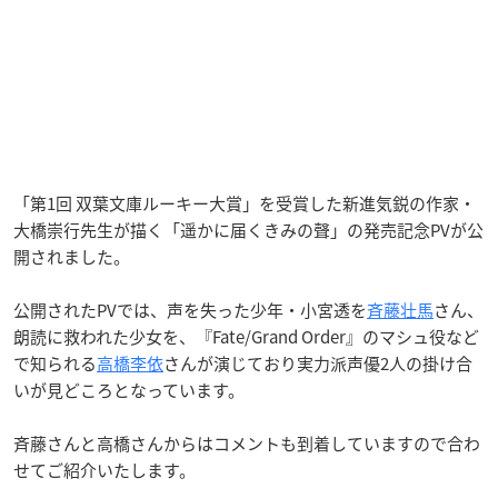
「第1回 双葉文庫ルーキー大賞」を受賞した新進気鋭の作家・
大橋崇行先生が描く「遥かに届くきみの聲」の発売記念PVが公
開されました。
公開されたPVでは、声を失った少年・小宮透を
斉藤壮馬
さん、
朗読に救われた少女を、『Fate/Grand Order』のマシュ役など
で知られる
高橋李依
さんが演じており実力派声優2人の掛け合
いが見どころとなっています。
斉藤さんと高橋さんからはコメントも到着していますので合わ
せてご紹介いたします。