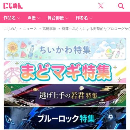
に
じ
め
ん
作品名
声優
舞台俳優
作者名
にじめん
>
ニュース
>
高橋李依
> 斉藤壮馬さんによる衝撃的なプロローグか