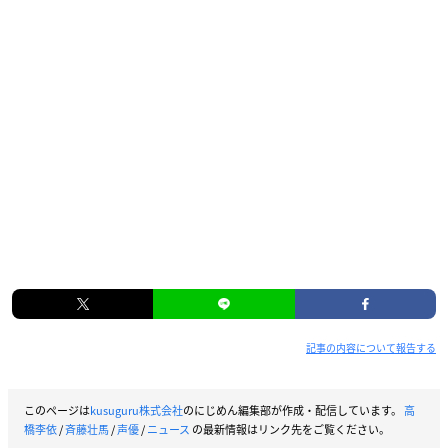
記事の内容について報告する
このページは
kusuguru株式会社
のにじめん編集部が作成・配信しています。
高
橋李依
/
斉藤壮馬
/
声優
/
ニュース
の最新情報はリンク先をご覧ください。