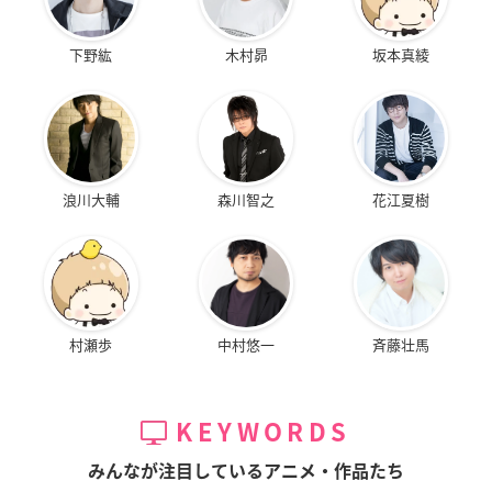
下野紘
木村昴
坂本真綾
浪川大輔
森川智之
花江夏樹
村瀬歩
中村悠一
斉藤壮馬
KEYWORDS
みんなが注目しているアニメ・作品たち