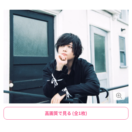
高画質で見る (全1枚)