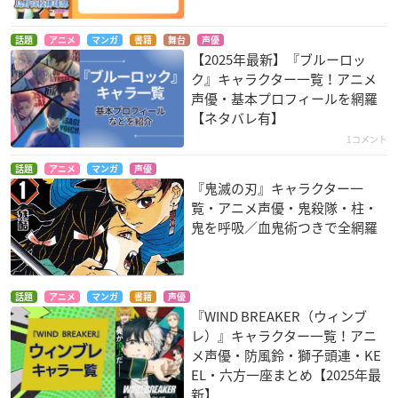
話題
アニメ
マンガ
書籍
舞台
声優
【2025年最新】『ブルーロッ
ク』キャラクター一覧！アニメ
声優・基本プロフィールを網羅
【ネタバレ有】
1コメント
話題
アニメ
マンガ
声優
『鬼滅の刃』キャラクター一
覧・アニメ声優・鬼殺隊・柱・
鬼を呼吸／血鬼術つきで全網羅
話題
アニメ
マンガ
書籍
声優
『WIND BREAKER（ウィンブ
レ）』キャラクター一覧！アニ
メ声優・防風鈴・獅子頭連・KE
EL・六方一座まとめ【2025年最
新】