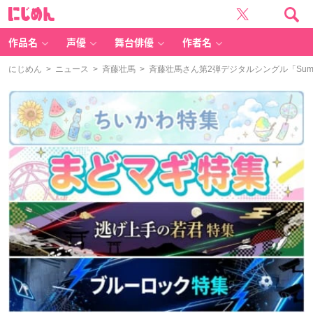
に
じ
め
ん
作品名
声優
舞台俳優
作者名
にじめん
>
ニュース
>
斉藤壮馬
> 斉藤壮馬さん第2弾デジタルシングル「Sum