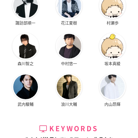
諏訪部順一
花江夏樹
村瀬歩
森川智之
中村悠一
坂本真綾
武内駿輔
浪川大輔
内山昂輝
KEYWORDS