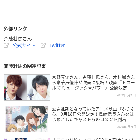
外部リンク
斉藤壮馬さん
公式サイト
／
Twitter
斉藤壮馬の関連記事
宮野真守さん、斉藤壮馬さん、木村昴さん
ら豪華声優陣が吹替に集結！映画『トロー
ルズ ミュージック★パワー』公開決定
2020年7月28日
公開延期となっていたアニメ映画『ふりふ
ら』9月18日公開決定！島﨑信長さんをは
じめとしたキャストらのコメント到着
2020年7月21日