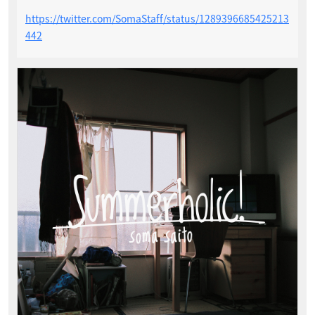
https://twitter.com/SomaStaff/status/1289396685425213
442