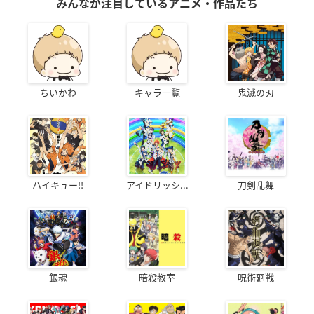
みんなが注目しているアニメ・作品たち
ちいかわ
キャラ一覧
鬼滅の刃
ハイキュー!!
アイドリッシ...
刀剣乱舞
銀魂
暗殺教室
呪術廻戦