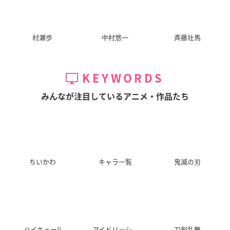
村瀬歩
中村悠一
斉藤壮馬
KEYWORDS
みんなが注目しているアニメ・作品たち
ちいかわ
キャラ一覧
鬼滅の刃
ハイキュー!!
アイドリッシ...
刀剣乱舞