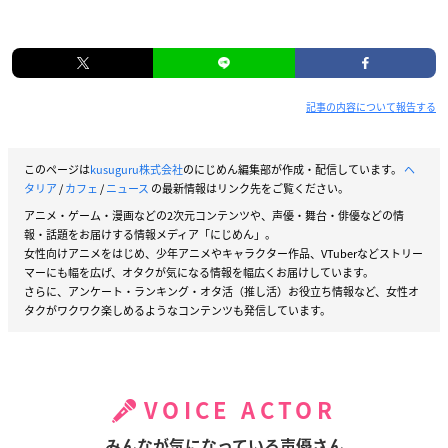
記事の内容について報告する
このページは
kusuguru株式会社
のにじめん編集部が作成・配信しています。
ヘ
タリア
/
カフェ
/
ニュース
の最新情報はリンク先をご覧ください。
アニメ・ゲーム・漫画などの2次元コンテンツや、声優・舞台・俳優などの情
報・話題をお届けする情報メディア「にじめん」。
女性向けアニメをはじめ、少年アニメやキャラクター作品、VTuberなどストリー
マーにも幅を広げ、オタクが気になる情報を幅広くお届けしています。
さらに、アンケート・ランキング・オタ活（推し活）お役立ち情報など、女性オ
タクがワクワク楽しめるようなコンテンツも発信しています。
VOICE ACTOR
みんなが気になっている声優さん