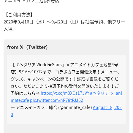
アニメイトカフェ池袋4号店
【ご利用方法】
2020年9月16日（水）～9月20日（日）は抽選予約、他フリー
入場。
【『ヘタリア World★Stars』×アニメイトカフェ池袋4号
店】9/16〜10/12まで、コラボカフェ開催決定！メニュー、
グッズ、キャンペーンの公開です！詳細は画像をご覧くだ
さい。ただいまより抽選予約の受付を開始いたします！ご
予約はこちら⇒
https://t.co/m3XQs17JVY
#ヘタリア_x_ani
matecafe
pic.twitter.com/nR78tPJJ62
— アニメイトカフェ総合 (@animate_cafe)
August 18, 202
0