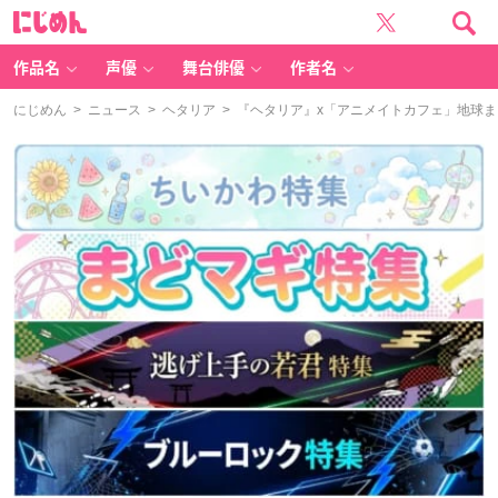
に
じ
め
ん
作品名
声優
舞台俳優
作者名
にじめん
>
ニュース
>
ヘタリア
> 『ヘタリア』x「アニメイトカフェ」地球