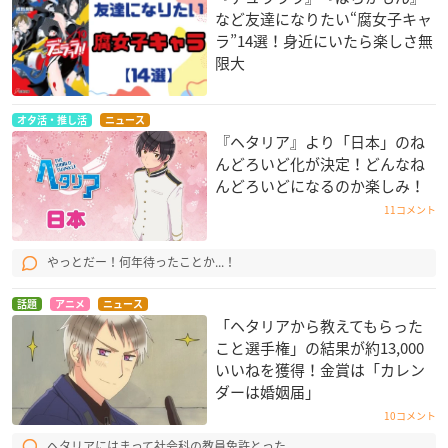
など友達になりたい“腐女子キャ
ラ”14選！身近にいたら楽しさ無
限大
オタ活・推し活
ニュース
『ヘタリア』より「日本」のね
んどろいど化が決定！どんなね
んどろいどになるのか楽しみ！
11コメント
やっとだー！何年待ったことか...！
話題
アニメ
ニュース
「ヘタリアから教えてもらった
こと選手権」の結果が約13,000
いいねを獲得！金賞は「カレン
ダーは婚姻届」
10コメント
ヘタリアにはまって社会科の教員免許とった