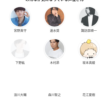
宮野真守
速水奨
諏訪部順一
下野紘
木村昴
坂本真綾
浪川大輔
森川智之
花江夏樹