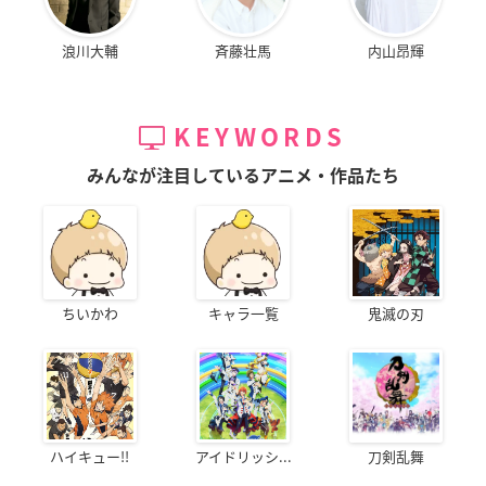
浪川大輔
斉藤壮馬
内山昂輝
KEYWORDS
みんなが注目しているアニメ・作品たち
ちいかわ
キャラ一覧
鬼滅の刃
ハイキュー!!
アイドリッシ...
刀剣乱舞