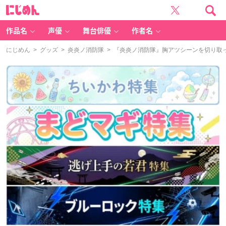
に
じ
め
ん
作品名
声優
舞台俳優
作者名
にじめん
>
グッズ
>
炎炎ノ消防隊
> 『炎炎ノ消防隊』胸アツシーンを切り取