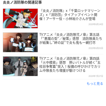
炎炎ノ消防隊の関連記事
『炎炎ノ消防隊』x「千葉ロッテマリーン
ズ」x「消防団」タイアップイベント開
催！アーサー役・小林裕介さんが登場
2020年8月14日
TVアニメ『炎炎ノ消防隊弐ノ章』第五話
「“悪魔の型”／秘策」感想 消防隊員たち
が結集し”絆の証”で炎も鬼も一網打尽
2020年8月03日
TVアニメ『炎炎ノ消防隊弐ノ章』第四話
「火中模索」感想 熱いバトルが続く”五
柱目争奪篇”突入！桜備の呼びかけでカリ
ム中隊長たち増援が駆けつける
2020年7月27日
もっと見る