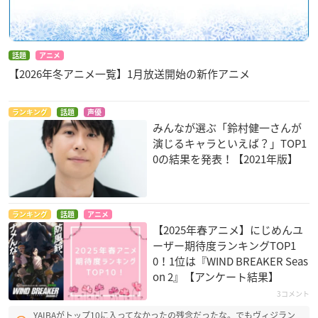
話題
アニメ
【2026年冬アニメ一覧】1月放送開始の新作アニメ
ランキング
話題
声優
みんなが選ぶ「鈴村健一さんが
演じるキャラといえば？」TOP1
0の結果を発表！【2021年版】
ランキング
話題
アニメ
【2025年春アニメ】にじめんユ
ーザー期待度ランキングTOP1
0！1位は『WIND BREAKER Seas
on 2』【アンケート結果】
3コメント
YAIBAがトップ10に入ってなかったの残念だったな。でもヴィジラン