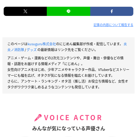
記事の内容について報告する
このページは
kusuguru株式会社
のにじめん編集部が作成・配信しています。
炎
炎ノ消防隊
/
グッズ
の最新情報はリンク先をご覧ください。
アニメ・ゲーム・漫画などの2次元コンテンツや、声優・舞台・俳優などの情
報・話題をお届けする情報メディア「にじめん」。
女性向けアニメをはじめ、少年アニメやキャラクター作品、VTuberなどストリー
マーにも幅を広げ、オタクが気になる情報を幅広くお届けしています。
さらに、アンケート・ランキング・オタ活（推し活）お役立ち情報など、女性オ
タクがワクワク楽しめるようなコンテンツも発信しています。
VOICE ACTOR
みんなが気になっている声優さん