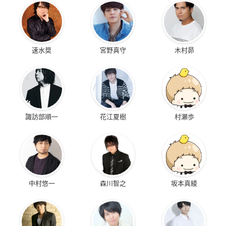
速水奨
宮野真守
木村昴
諏訪部順一
花江夏樹
村瀬歩
中村悠一
森川智之
坂本真綾