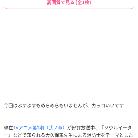
高画質で見る (全1枚)
今回はぷすぷすもめらめらもいませんが、カッコいいです
現在
TVアニメ第2期（弐ノ章）
が好評放送中、『ソウルイータ
ー』などで知られる大久保篤先生による消防士をテーマとした