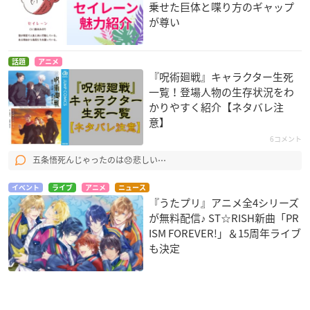
乗せた巨体と喋り方のギャップ
が尊い
話題
アニメ
『呪術廻戦』キャラクター生死
一覧！登場人物の生存状況をわ
かりやすく紹介【ネタバレ注
意】
6コメント
五条悟死んじゃったのは😞悲しい⋯
イベント
ライブ
アニメ
ニュース
『うたプリ』アニメ全4シリーズ
が無料配信♪ ST☆RISH新曲「PR
ISM FOREVER!」＆15周年ライブ
も決定