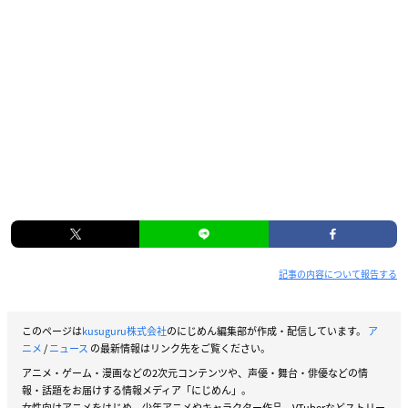
記事の内容について報告する
このページは
kusuguru株式会社
のにじめん編集部が作成・配信しています。
ア
ニメ
/
ニュース
の最新情報はリンク先をご覧ください。
アニメ・ゲーム・漫画などの2次元コンテンツや、声優・舞台・俳優などの情
報・話題をお届けする情報メディア「にじめん」。
女性向けアニメをはじめ、少年アニメやキャラクター作品、VTuberなどストリー