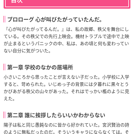
目次
プロローグ 心が叫びたがっていたんだ。
『心が叫びたがってるんだ。』は、私の故郷、秩父を舞台にし
ている。その秩父での先行上映会。機材トラブルで途中で上映
が止まるというパニックの中、私は、あの頃と何も変わってい
ない自分に気がついた。
第一章 学校のなかの居場所
小さいころから思ったことが言えない子だった。小学校に入学
すると、苛められた。いじめっ子の背景には夕暮れに黒々とう
かびあがる秩父の山々があった。それはでっかい檻のように見
えた。
第二章 誰に挨拶したらいいかわからない
陽子は私と同じ愚鈍なのに皆から好かれていた。宮沢賢治の詩
のように無私だったのだ。そういうキャラにならなくては。そ