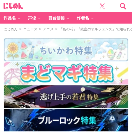
に
じ
め
ん
作品名
声優
舞台俳優
作者名
にじめん
>
ニュース
>
アニメ
> 『あの花』『鉄血のオルフェンズ』で知られ