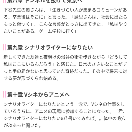
第八章 トンネルを抜けて東京へ
下谷先生の奥さんは、「生きづらい人が集まるコミューンがあ
る、卒業後はそこに」と言った。「麿里さんは、社会に出たら
もっと傷つく」。こんな言葉がとっさに出てきた。「私はやり
たいことがある。ゲーム学校に行く」
第九章 シナリオライターになりたい
新しくできた友達と夜明けの渋谷の街を歩きながら「どうして
私はここにいるんだろう」と感じた。日常のささいなことがず
っと手の届かないと思っていた奇跡だった。その中で将来に対
する夢が形づくられ始める。
第十章 Vシネからアニメへ
シナリオライターになりたいという一念で、Vシネの仕事をし
ているうちに、アニメの現場に参加することになった。「君、
シナリオライターになりたいの? 書いてみれば」。体中の毛穴
がぶあっと開いた。