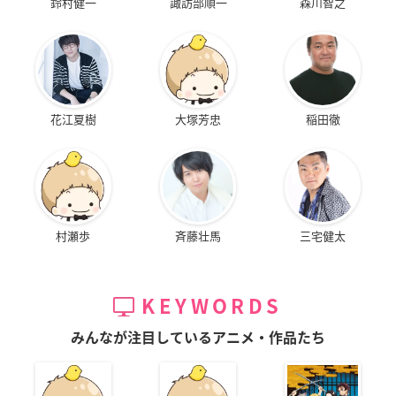
鈴村健一
諏訪部順一
森川智之
花江夏樹
大塚芳忠
稲田徹
村瀬歩
斉藤壮馬
三宅健太
KEYWORDS
みんなが注目しているアニメ・作品たち