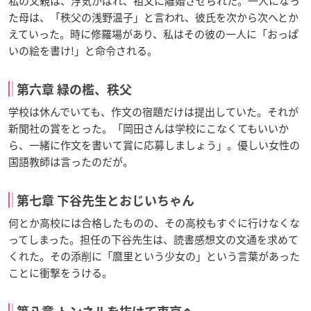
私の父親は、浮気がばれ、祖父に離婚させられた。一人になっ
た母は、「秩父の浅野温子」と言われ、彼氏を次から次へとか
えていった。時に修羅場があり、私はその彼の一人に「おっぱ
いの絵を書け!」と命令される。
第六章 緑の檻、秩父
学校は休んでいても、作文の宿題だけは提出していた。それが
新聞社の賞をとった。「岡田さんは学校にこなくてもいいか
ら、一緒に作文を書いて賞に応募しましょう」。優しい女性の
国語教師は言ったのだが。
第七章 下谷先生とおじいちゃん
何とか高校には合格したものの、その高校もすぐに行けなくな
ってしまった。担任の下谷先生は、読書感想文の文通を求めて
くれた。その添削に「麿里という少女の」という言葉があった
ことに衝撃をうける。