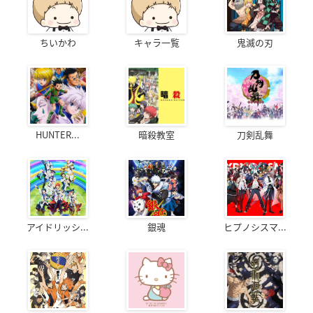
ちいかわ
キャラ一覧
鬼滅の刃
HUNTER...
暗殺教室
刀剣乱舞
アイドリッシ...
銀魂
ヒプノシスマ...