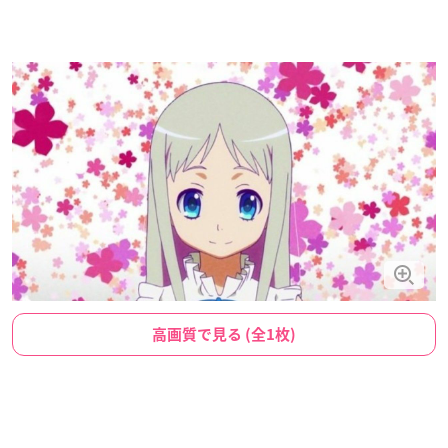
高画質で見る (全1枚)