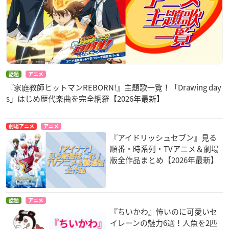
話題
アニメ
『家庭教師ヒットマンREBORN!』主題歌一覧！「Drawing day
s」はじめ歴代楽曲を完全網羅【2026年最新】
劇場アニメ
アニメ
『アイドリッシュセブン』見る
順番・時系列・TVアニメ＆劇場
版全作品まとめ【2026年最新】
話題
アニメ
『ちいかわ』怖いのに可愛いセ
イレーンの魅力6選！人魚を2匹