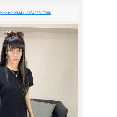
fo/status/1293411215406817280