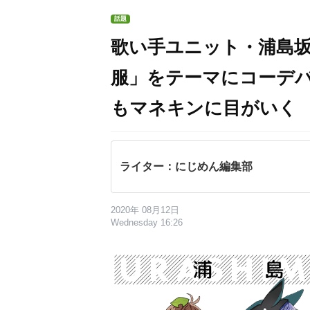
話題
歌い手ユニット・浦島
服」をテーマにコーデ
もマネキンに目がいく
ライター：にじめん編集部
2020年 08月12日
Wednesday 16:26