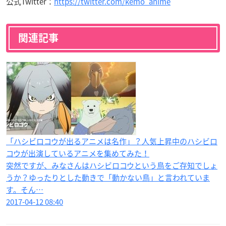
公式Twitter：
https://twitter.com/kemo_anime
関連記事
「ハシビロコウが出るアニメは名作」？人気上昇中のハシビロ
コウが出演しているアニメを集めてみた！
突然ですが、みなさんはハシビロコウという鳥をご存知でしょ
うか？ゆったりとした動きで「動かない鳥」と言われていま
す。そん…
2017-04-12 08:40