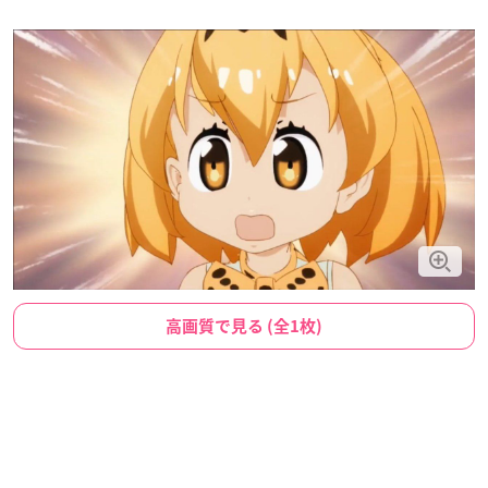
高画質で見る (全1枚)