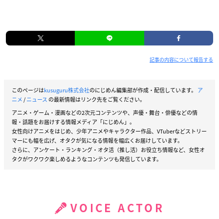
記事の内容について報告する
このページは
kusuguru株式会社
のにじめん編集部が作成・配信しています。
ア
ニメ
/
ニュース
の最新情報はリンク先をご覧ください。
アニメ・ゲーム・漫画などの2次元コンテンツや、声優・舞台・俳優などの情
報・話題をお届けする情報メディア「にじめん」。
女性向けアニメをはじめ、少年アニメやキャラクター作品、VTuberなどストリー
マーにも幅を広げ、オタクが気になる情報を幅広くお届けしています。
さらに、アンケート・ランキング・オタ活（推し活）お役立ち情報など、女性オ
タクがワクワク楽しめるようなコンテンツも発信しています。
VOICE ACTOR