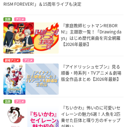
RISM FOREVER!」＆15周年ライブも決定
話題
アニメ
『家庭教師ヒットマンREBOR
N!』主題歌一覧！「Drawing da
ys」はじめ歴代楽曲を完全網羅
【2026年最新】
劇場アニメ
アニメ
『アイドリッシュセブン』見る
順番・時系列・TVアニメ＆劇場
版全作品まとめ【2026年最新】
話題
アニメ
『ちいかわ』怖いのに可愛いセ
イレーンの魅力6選！人魚を2匹
乗せた巨体と喋り方のギャップ
が尊い