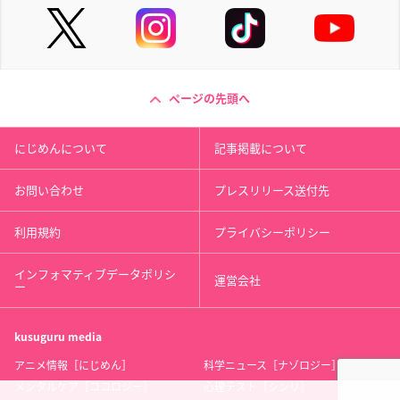
ページの先頭へ
にじめんについて
記事掲載について
お問い合わせ
プレスリリース送付先
利用規約
プライバシーポリシー
インフォマティブデータポリシ
運営会社
ー
kusuguru
media
アニメ情報［にじめん］
科学ニュース［ナゾロジー］
メンタルケア［ココロジー］
心理テスト［シンリ］