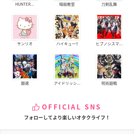
HUNTER...
暗殺教室
刀剣乱舞
サンリオ
ハイキュー!!
ヒプノシスマ...
銀魂
アイドリッシ...
呪術廻戦
OFFICIAL SNS
フォローしてより楽しいオタクライフ！