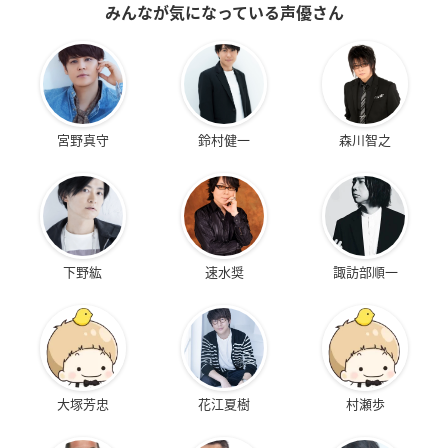
みんなが気になっている声優さん
宮野真守
鈴村健一
森川智之
下野紘
速水奨
諏訪部順一
大塚芳忠
花江夏樹
村瀬歩