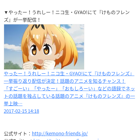
▼やったー！うれしー！ニコ生・GYAO!にて『けものフレン
ズ』が一挙配信！
やったー！うれしー！ニコ生・GYAO!にて『けものフレンズ』
一挙振り返り配信が決定！話題のアニメを知るチャンス！
「すごーい」「やったー」「おもしろーい」などの語録でネッ
トの話題を独占している話題のアニメ『けものフレンズ』の一
挙上映…
2017-02-15 14:18
公式サイト：
http://kemono-friends.jp/