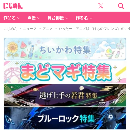
に
じ
め
ん
作品名
声優
舞台俳優
作者名
にじめん
>
ニュース
>
アニメ
> やったー！アニメ版『けものフレンズ』のLI